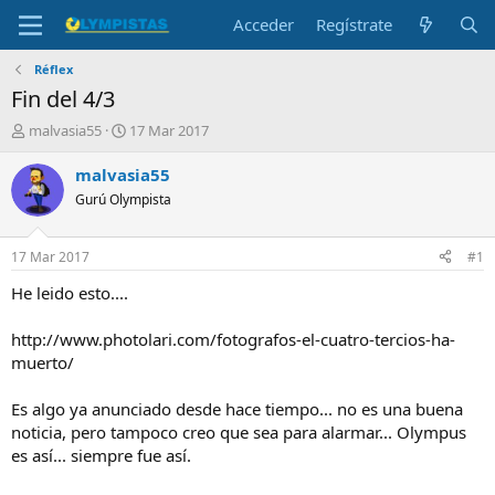
Acceder
Regístrate
Réflex
Fin del 4/3
I
F
malvasia55
17 Mar 2017
n
e
i
c
malvasia55
c
h
Gurú Olympista
i
a
a
d
d
e
17 Mar 2017
#1
o
i
r
n
He leido esto....
d
i
e
c
http://www.photolari.com/fotografos-el-cuatro-tercios-ha-
l
i
muerto/
t
o
e
Es algo ya anunciado desde hace tiempo... no es una buena
m
a
noticia, pero tampoco creo que sea para alarmar... Olympus
es así... siempre fue así.