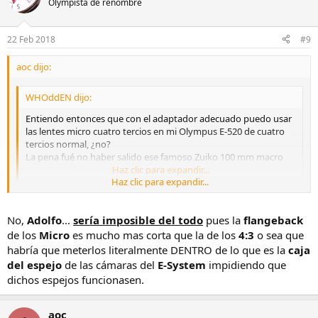
Olympista de renombre
22 Feb 2018
#9
aoc dijo:
WHOddEN dijo:
Entiendo entonces que con el adaptador adecuado puedo usar
las lentes micro cuatro tercios en mi Olympus E-520 de cuatro
tercios normal, ¿no?
La pena fué no haber salido ese famoso Zuiko 100 mm macro
tan esperado...
Haz clic para expandir...
Haz clic para expandir...
No
No,
Adolfo
...
sería imposible del todo
pues la
flangeback
Los objetivos 4/3 se pueden usar en cámaras m4/3, pero los
de los
Micro
es mucho mas corta que la de los
4:3
o sea que
objetivos m4/3 no se pueden usar en cámaras 4/3, aunque
habría que meterlos literalmente DENTRO de lo que es la
caja
tecnicamente sería posible, no habría enfoque a infinito
del espejo
de las cámaras del
E-System
impidiendo que
dichos espejos funcionasen.
aoc