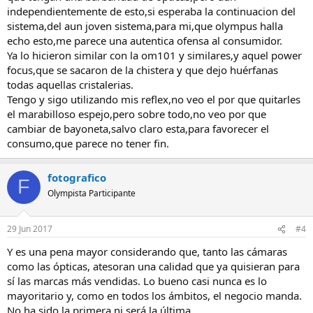
independientemente de esto,si esperaba la continuacion del
sistema,del aun joven sistema,para mi,que olympus halla
echo esto,me parece una autentica ofensa al consumidor.
Ya lo hicieron similar con la om101 y similares,y aquel power
focus,que se sacaron de la chistera y que dejo huérfanas
todas aquellas cristalerias.
Tengo y sigo utilizando mis reflex,no veo el por que quitarles
el marabilloso espejo,pero sobre todo,no veo por que
cambiar de bayoneta,salvo claro esta,para favorecer el
consumo,que parece no tener fin.
fotografico
F
Olympista Participante
29 Jun 2017
#4
Y es una pena mayor considerando que, tanto las cámaras
como las ópticas, atesoran una calidad que ya quisieran para
sí las marcas más vendidas. Lo bueno casi nunca es lo
mayoritario y, como en todos los ámbitos, el negocio manda.
No ha sido la primera ni será la última.