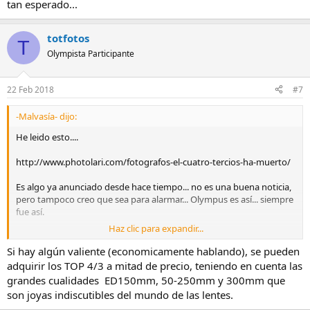
tan esperado...
totfotos
T
Olympista Participante
22 Feb 2018
#7
-Malvasía- dijo:
He leido esto....
http://www.photolari.com/fotografos-el-cuatro-tercios-ha-muerto/
Es algo ya anunciado desde hace tiempo... no es una buena noticia,
pero tampoco creo que sea para alarmar... Olympus es así... siempre
fue así.
Haz clic para expandir...
El m4/3 sigue muy vivo... y estoy seguro que algo preparan para
revitalizar este maravilloso mundo de la fotografía... que sin
Si hay algún valiente (economicamente hablando), se pueden
Olympus no se entiende.
adquirir los TOP 4/3 a mitad de precio, teniendo en cuenta las
grandes cualidades ED150mm, 50-250mm y 300mm que
son joyas indiscutibles del mundo de las lentes.