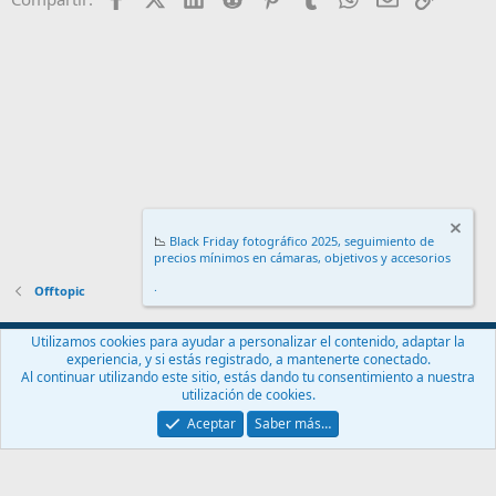
📉
Black Friday fotográfico 2025, seguimiento de
precios mínimos en cámaras, objetivos y accesorios
.
Offtopic
Español (ES)
Utilizamos cookies para ayudar a personalizar el contenido, adaptar la
experiencia, y si estás registrado, a mantenerte conectado.
Contáctanos
Términos y reglas
Política de privacidad
Ayuda
Al continuar utilizando este sitio, estás dando tu consentimiento a nuestra
Inicio
R
utilización de cookies.
S
S
Aceptar
Saber más…
®
Community platform by XenForo
© 2010-2024 XenForo Ltd.