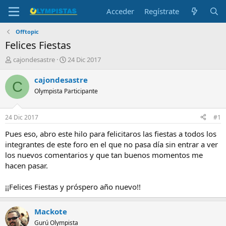
Acceder
Regístrate
Offtopic
Felices Fiestas
I
F
cajondesastre
24 Dic 2017
n
e
i
c
cajondesastre
C
c
h
Olympista Participante
i
a
a
d
d
e
24 Dic 2017
#1
o
i
r
n
Pues eso, abro este hilo para felicitaros las fiestas a todos los
d
i
integrantes de este foro en el que no pasa día sin entrar a ver
e
c
los nuevos comentarios y que tan buenos momentos me
l
i
hacen pasar.
t
o
e
¡¡Felices Fiestas y próspero año nuevo!!
m
a
Mackote
Gurú Olympista