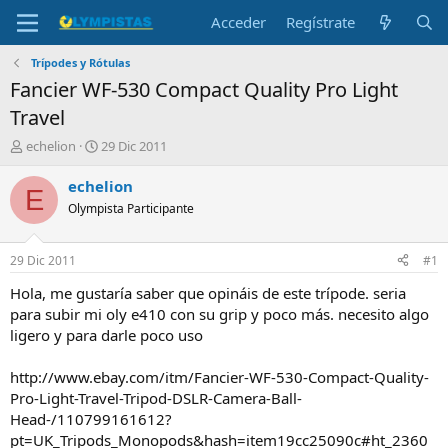
Acceder
Regístrate
Trípodes y Rótulas
Fancier WF-530 Compact Quality Pro Light
Travel
I
F
echelion
29 Dic 2011
n
e
i
c
echelion
E
c
h
Olympista Participante
i
a
a
d
d
e
29 Dic 2011
#1
o
i
r
n
Hola, me gustaría saber que opináis de este trípode. seria
d
i
para subir mi oly e410 con su grip y poco más. necesito algo
e
c
ligero y para darle poco uso
l
i
t
o
http://www.ebay.com/itm/Fancier-WF-530-Compact-Quality-
e
Pro-Light-Travel-Tripod-DSLR-Camera-Ball-
m
a
Head-/110799161612?
pt=UK_Tripods_Monopods&hash=item19cc25090c#ht_2360