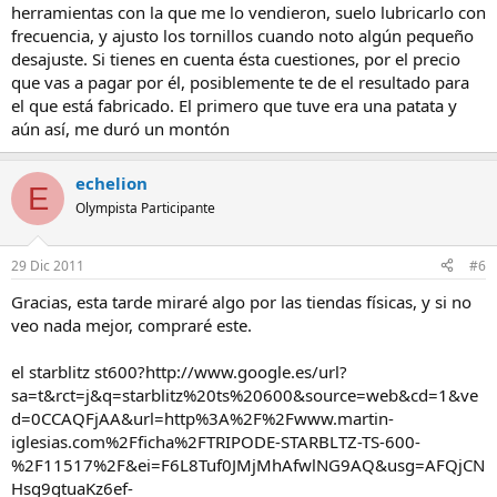
herramientas con la que me lo vendieron, suelo lubricarlo con
frecuencia, y ajusto los tornillos cuando noto algún pequeño
desajuste. Si tienes en cuenta ésta cuestiones, por el precio
que vas a pagar por él, posiblemente te de el resultado para
el que está fabricado. El primero que tuve era una patata y
aún así, me duró un montón
echelion
E
Olympista Participante
29 Dic 2011
#6
Gracias, esta tarde miraré algo por las tiendas físicas, y si no
veo nada mejor, compraré este.
el starblitz st600?http://www.google.es/url?
sa=t&rct=j&q=starblitz%20ts%20600&source=web&cd=1&ve
d=0CCAQFjAA&url=http%3A%2F%2Fwww.martin-
iglesias.com%2Fficha%2FTRIPODE-STARBLTZ-TS-600-
%2F11517%2F&ei=F6L8Tuf0JMjMhAfwlNG9AQ&usg=AFQjCN
Hsg9gtuaKz6ef-