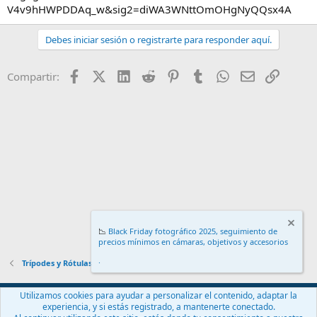
V4v9hHWPDDAq_w&sig2=diWA3WNttOmOHgNyQQsx4A
Debes iniciar sesión o registrarte para responder aquí.
Facebook
X (Twitter)
LinkedIn
Reddit
Pinterest
Tumblr
WhatsApp
Email
Enlace
Compartir:
📉
Black Friday fotográfico 2025, seguimiento de
precios mínimos en cámaras, objetivos y accesorios
.
Trípodes y Rótulas
Español (ES)
Utilizamos cookies para ayudar a personalizar el contenido, adaptar la
experiencia, y si estás registrado, a mantenerte conectado.
Contáctanos
Términos y reglas
Política de privacidad
Ayuda