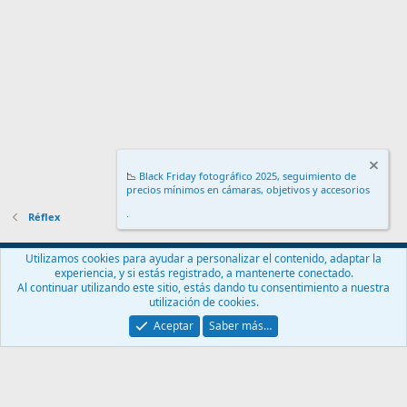
malvenderla, así que simplemente la fui... aligerando de
responsabilidades.
Por cierto aún hoy me sigue pareciendo una cámara estéticamente
preciosa con unas prestaciones NUNCA igualadas... como la
capacidad de enfocar en AF casi a oscuras en
Live-view
, gracias a su
segundo sensor
o de disparar un flash externo montado en zapata
y rebotado mientras rellenas sombras con el flash integrado.
📉
Black Friday fotográfico 2025, seguimiento de
precios mínimos en cámaras, objetivos y accesorios
.
Réflex
Español (ES)
Utilizamos cookies para ayudar a personalizar el contenido, adaptar la
experiencia, y si estás registrado, a mantenerte conectado.
Contáctanos
Términos y reglas
Política de privacidad
Ayuda
Al continuar utilizando este sitio, estás dando tu consentimiento a nuestra
Inicio
R
utilización de cookies.
S
S
Aceptar
Saber más…
®
Community platform by XenForo
© 2010-2024 XenForo Ltd.