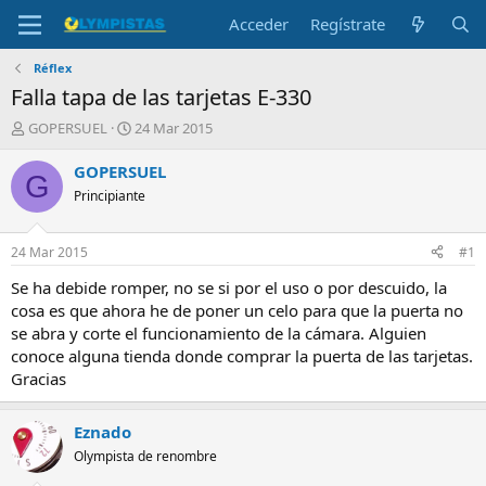
Acceder
Regístrate
Réflex
Falla tapa de las tarjetas E-330
I
F
GOPERSUEL
24 Mar 2015
n
e
i
c
GOPERSUEL
G
c
h
Principiante
i
a
a
d
d
e
24 Mar 2015
#1
o
i
r
n
Se ha debide romper, no se si por el uso o por descuido, la
d
i
cosa es que ahora he de poner un celo para que la puerta no
e
c
se abra y corte el funcionamiento de la cámara. Alguien
l
i
conoce alguna tienda donde comprar la puerta de las tarjetas.
t
o
Gracias
e
m
a
Eznado
Olympista de renombre