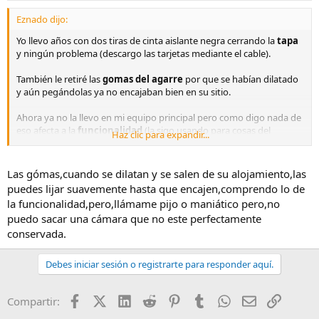
Eznado dijo:
Yo llevo años con dos tiras de cinta aislante negra cerrando la
tapa
y ningún problema (descargo las tarjetas mediante el cable).
También le retiré las
gomas del agarre
por que se habían dilatado
y aún pegándolas ya no encajaban bien en su sitio.
Ahora ya no la llevo en mi equipo principal pero como digo nada de
eso afecta a la
funcionalidad
(la sigo usando para cosas del
Haz clic para expandir...
trabajo).
Las gómas,cuando se dilatan y se salen de su alojamiento,las
Nota:
al retirar las gomas de la empuñadura el
traslúcido rojo
del
puedes lijar suavemente hasta que encajen,comprendo lo de
LED del retardador de disparo que a su vez oculta el receptor de la
la funcionalidad,pero,llámame pijo o maniático pero,no
señal del mando a distancia podría despegarse (a mi me sucedió un
puedo sacar una cámara que no este perfectamente
tiempo después) pero lo sujeté con cinta aislante que dejaba el
conservada.
hueco para que sobresaliera el cristalito rojo.
Una vez más...
Estética 0 (o de fotoreportero) pero
Debes iniciar sesión o registrarte para responder aquí.
Funcionalidad 10
.
Cuando hice todo eso las
E-330
ya se cotizaban por debajo de los
Facebook
X (Twitter)
LinkedIn
Reddit
Pinterest
Tumblr
WhatsApp
Email
Enlace
Compartir:
150€ y por supuesto ni iba "a meter dinero" en ella ni tampoco a