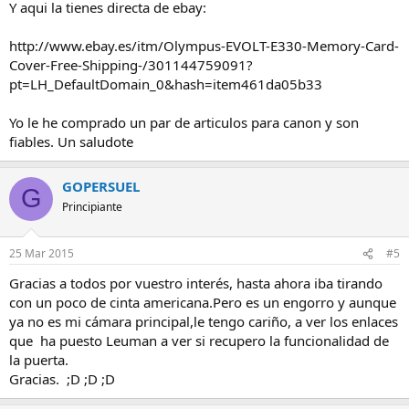
Y aqui la tienes directa de ebay:
http://www.ebay.es/itm/Olympus-EVOLT-E330-Memory-Card-
Cover-Free-Shipping-/301144759091?
pt=LH_DefaultDomain_0&hash=item461da05b33
Yo le he comprado un par de articulos para canon y son
fiables. Un saludote
GOPERSUEL
G
Principiante
25 Mar 2015
#5
Gracias a todos por vuestro interés, hasta ahora iba tirando
con un poco de cinta americana.Pero es un engorro y aunque
ya no es mi cámara principal,le tengo cariño, a ver los enlaces
que ha puesto Leuman a ver si recupero la funcionalidad de
la puerta.
Gracias. ;D ;D ;D