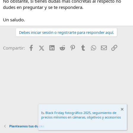
No obstante, si tienes dudas más concretas al respecto no
dudes en preguntar y se te respondera.
Un saludo.
Debes iniciar sesión o registrarte para responder aquí.
Facebook
X (Twitter)
LinkedIn
Reddit
Pinterest
Tumblr
WhatsApp
Email
Enlace
Compartir:
📉
Black Friday fotográfico 2025, seguimiento de
precios mínimos en cámaras, objetivos y accesorios
.
Planteanos tus dudas