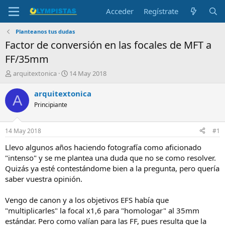
Acceder
Regístrate
Planteanos tus dudas
Factor de conversión en las focales de MFT a
FF/35mm
I
F
arquitextonica
14 May 2018
n
e
i
c
arquitextonica
A
c
h
Principiante
i
a
a
d
d
e
14 May 2018
#1
o
i
r
n
Llevo algunos años haciendo fotografía como aficionado
d
i
"intenso" y se me plantea una duda que no se como resolver.
e
c
Quizás ya esté contestándome bien a la pregunta, pero quería
l
i
saber vuestra opinión.
t
o
e
Vengo de canon y a los objetivos EFS había que
m
a
"multiplicarles" la focal x1,6 para "homologar" al 35mm
estándar. Pero como valían para las FF, pues resulta que la