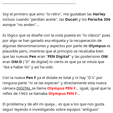
----------------------------------------------------------
Soy el primero que amo "lo retro", me gustaban las
Harley
incluso cuando "perdían aceite", las
Ducati
y los
Porsche 356
aunque "no anden"...
Es lógico que se diseñe con la vista puesta en "lo clásico" pues
por algo se han ganado esa etiqueta y la recuperación de
algunas denominaciones y aspectos por parte de
Olympus
es
plausible pero, mientras que al principio se recalcaba bien
que las nuevas
Pen
eran "
PEN Digital
" y las posteriores
OM
eran
OM-D
("D" de digital) lo cierto es que ya se intuía que
"iba a haber lío" y así ha sido.
Con la nueva
Pen F
ya el dislate es total y ni hay "D´s" por
ninguna parte "ni se las esperan" y directamente esta nueva
cámara
DIGITAL
se llama
Olympus PEN F
... igual, igual que la
reflex de 1963 se llamaba
Olympus PEN F
...
El problema y de ahí mi queja... es que a los que nos gusta
seguir leyendo e investigando sobre equipos "antiguos"