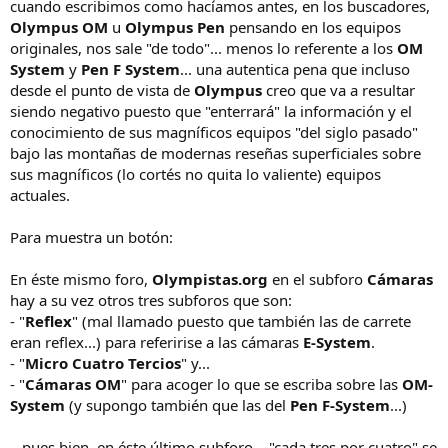
cuando escribimos como hacíamos antes, en los buscadores,
Olympus OM
u
Olympus Pen
pensando en los equipos
originales, nos sale "de todo"... menos lo referente a los
OM
System
y
Pen F System
... una autentica pena que incluso
desde el punto de vista de
Olympus
creo que va a resultar
siendo negativo puesto que "enterrará" la información y el
conocimiento de sus magníficos equipos "del siglo pasado"
bajo las montañas de modernas reseñas superficiales sobre
sus magníficos (lo cortés no quita lo valiente) equipos
actuales.
Para muestra un botón:
En éste mismo foro,
Olympistas.org
en el subforo
Cámaras
hay a su vez otros tres subforos que son:
- "
Reflex
" (mal llamado puesto que también las de carrete
eran reflex...) para referirise a las cámaras
E-System
.
- "
Micro Cuatro Tercios
" y...
- "
Cámaras OM
" para acoger lo que se escriba sobre las
OM-
System
(y supongo también que las del
Pen F-System
...)
...pues bien, en éste último subforo... "cada tres por cuatro" se