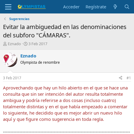
Acceder
Regístrate
Sugerencias
Evitar la ambiguedad en las denominaciones
del subforo "CÁMARAS".
I
F
Eznado
3 Feb 2017
n
e
i
c
Eznado
c
h
Olympista de renombre
i
a
a
d
d
e
3 Feb 2017
#1
o
i
r
n
Aprovechando que hay un hilo abierto en el que se hace una
d
i
consulta que sin ser intención del autor resulta totalmente
e
c
ambigua y podría referirse a dos cosas (incluso cuatro)
l
i
totalmente distintas y en el que había empezado a comentar
t
o
lo siguiente, he decidido que es mejor abrir un nuevo hilo
e
aquí y que figure como sugerencia en toda regla.
m
a
-------------------------------------------------------------------------------------