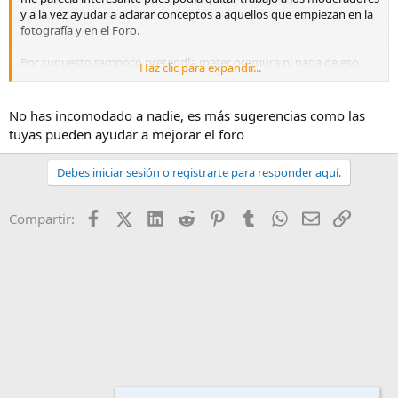
y a la vez ayudar a aclarar conceptos a aquellos que empiezan en la
fotografía y en el Foro.
Por supuesto tampoco pretendía meter premura ni nada de eso,
Haz clic para expandir...
habladlo quienes tengais que hacerlo y decidid lo que os parezca
mejor.
No has incomodado a nadie, es más sugerencias como las
Gracias.
tuyas pueden ayudar a mejorar el foro
Debes iniciar sesión o registrarte para responder aquí.
Facebook
X (Twitter)
LinkedIn
Reddit
Pinterest
Tumblr
WhatsApp
Email
Enlace
Compartir: