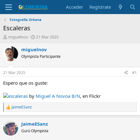
Acceder
Regístrate
Fotografía Urbana
Escaleras
I
F
miguelnov
21 Mar 2025
n
e
i
c
miguelnov
c
h
Olympista Participante
i
a
a
d
d
e
21 Mar 2025
#1
o
i
r
n
Espero que os guste:
d
i
e
c
escaleras
by
Miguel A Novoa B/N
, en Flickr
l
i
t
o
JaimeESanz
R
e
e
m
a
a
JaimeESanz
c
c
Gurú Olympista
i
o