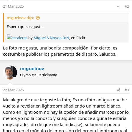
n
21 Mar 2025
#2
e
s
miguelnov dijo:
:
Espero que os guste:
escaleras
by
Miguel A Novoa B/N
, en Flickr
La foto me gusta, una bonita composición. Por cierto, es
costumbre publicar los parámetros de disparo. Saludos.
miguelnov
Olympista Participante
22 Mar 2025
#3
Me alegro de que te guste la foto, Es una foto antigua que he
vuelto a revelar en lightroom añadiendo un marco blanco.
Como en lightroom no hay la opción de añadir marcos (por lo
menos yo no la conozco y si alguien conoce alguna le estaría
muy agradecido de que me la indicase), solamente puedo
hacerlo en el módulo de impresión del propio Lightroom y al