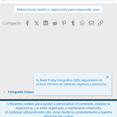
e
a
Debes iniciar sesión o registrarte para responder aquí.
c
c
i
Facebook
X (Twitter)
LinkedIn
Reddit
Pinterest
Tumblr
WhatsApp
Email
Enlace
Compartir:
o
n
e
s
:
📉
Black Friday fotográfico 2025, seguimiento de
precios mínimos en cámaras, objetivos y accesorios
.
Fotografía Urbana
Español (ES)
Utilizamos cookies para ayudar a personalizar el contenido, adaptar la
experiencia, y si estás registrado, a mantenerte conectado.
Contáctanos
Términos y reglas
Política de privacidad
Ayuda
Al continuar utilizando este sitio, estás dando tu consentimiento a nuestra
Inicio
R
utilización de cookies.