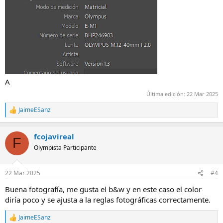
A
Última edición:
22 Mar 2025
JaimeESanz
R
e
a
fcojavireal
c
F
c
Olympista Participante
i
o
n
22 Mar 2025
#4
e
s
Buena fotografía, me gusta el b&w y en este caso el color
:
diría poco y se ajusta a la reglas fotográficas correctamente.
JaimeESanz
R