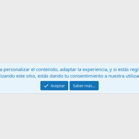
 personalizar el contenido, adaptar la experiencia, y si estás re
lizando este sitio, estás dando tu consentimiento a nuestra utiliz
Contáctanos
T
Aceptar
Saber más…
®
Community platform by XenForo
© 2010-2024 XenForo Ltd.