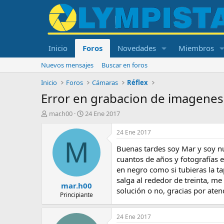
Inicio
Foros
Novedades
Miembros
Nuevos mensajes
Buscar en foros
Inicio
Foros
Cámaras
Réflex
Error en grabacion de imagenes
I
F
mar.h00
24 Ene 2017
n
e
i
c
24 Ene 2017
c
h
M
Buenas tardes soy Mar y soy nu
i
a
a
d
cuantos de años y fotografías
d
e
en negro como si tubieras la ta
o
i
salga al rededor de treinta, me
mar.h00
r
n
solución o no, gracias por ate
d
i
Principiante
e
c
l
i
24 Ene 2017
t
o