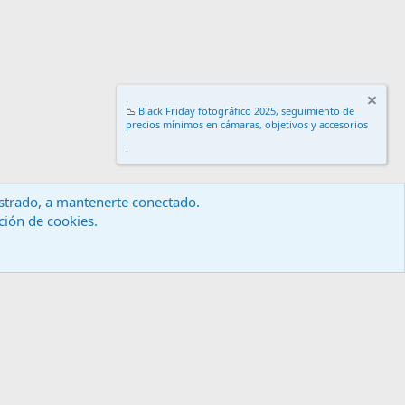
📉
Black Friday fotográfico 2025, seguimiento de
precios mínimos en cámaras, objetivos y accesorios
.
gistrado, a mantenerte conectado.
ación de cookies.
érminos y reglas
Política de privacidad
Ayuda
Inicio
R
S
S