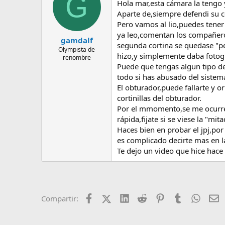
G
Hola mar,esta cámara la tengo y
Aparte de,siempre defendi su c
Pero vamos al lio,puedes tener
ya leo,comentan los compañeros
gamdalf
segunda cortina se quedase "p
Olympista de
hizo,y simplemente daba fotogra
renombre
Puede que tengas algun tipo de 
todo si has abusado del sistem
El obturador,puede fallarte y o
cortinillas del obturador.
Por el mmomento,se me ocurre,q
rápida,fijate si se viese la "mita
Haces bien en probar el jpj,por
es complicado decirte mas en l
Te dejo un video que hice hace
Facebook
X (Twitter)
LinkedIn
Reddit
Pinterest
Tumblr
Whats
E
Compartir: