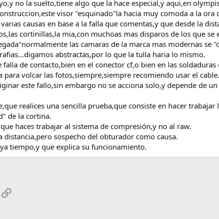
o,y no la suelto,tiene algo que la hace especial,y aqui,en olymp
onstruccion,este visor "esquinado"la hacia muy comoda a la ora d
 varias causas en base a la falla que comentas,y que desde la dis
,las cortinillas,la mia,con muchoas mas disparos de los que se e
egada"normalmente las camaras de la marca mas modernas se "cuel
fias...digamos abstractas,por lo que la tulla haria lo mismo.
falla de contacto,bien en el conector cf,o bien en las soldaduras
a para volcar las fotos,siempre,siempre recomiendo usar el cable
riginar este fallo,sin embargo no se acciona solo,y depende de un 
ue realices una sencilla prueba,que consiste en hacer trabajar 
d" de la cortina.
 que haces trabajar al sistema de compresión,y no al raw.
a distancia,pero sospecho del obturador como causa.
 ya tiempo,y que explica su funcionamiento.
App
mail
Enlace