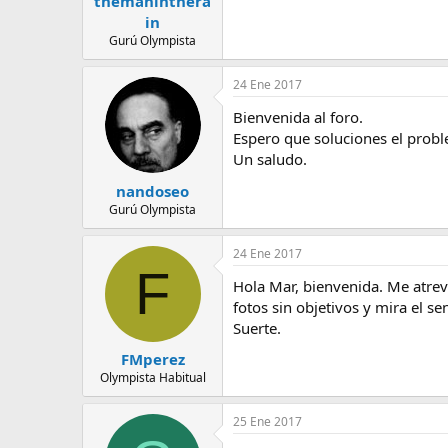
themaninthera
in
Gurú Olympista
24 Ene 2017
Bienvenida al foro.
Espero que soluciones el prob
Un saludo.
nandoseo
Gurú Olympista
24 Ene 2017
F
Hola Mar, bienvenida. Me atrev
fotos sin objetivos y mira el se
Suerte.
FMperez
Olympista Habitual
25 Ene 2017