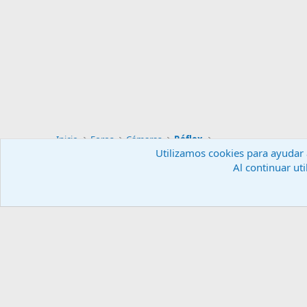
Inicio
Foros
Cámaras
Réflex
Utilizamos cookies para ayudar a
Al continuar uti
Español (ES)