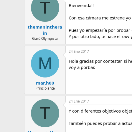
T
e
Bienvenida!!
m
a
Con esa cámara me estrene yo e
themaninthera
Pues yo empezaría por probar ot
in
Y por otro lado, te hace el raw 
Gurú Olympista
24 Ene 2017
M
Hola gracias por contestar, si 
voy a porbar.
mar.h00
Principiante
24 Ene 2017
T
Y con diferentes objetivos obje
También puedes probar a actual