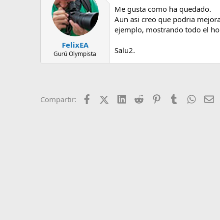
e
Me gusta como ha quedado.
m
Aun asi creo que podria mejora
a
ejemplo, mostrando todo el hom
FelixEA
Salu2.
Gurú Olympista
Facebook
X (Twitter)
LinkedIn
Reddit
Pinterest
Tumblr
Whats
E
Compartir: