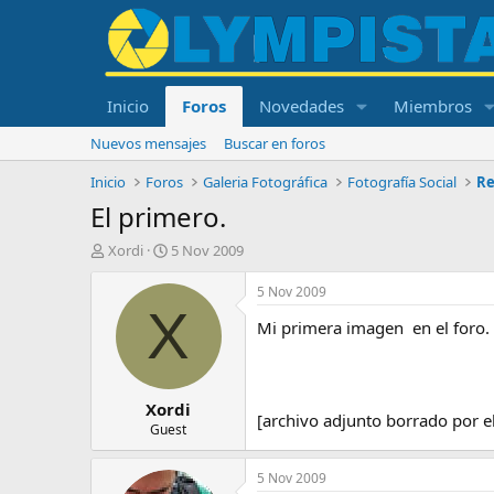
Inicio
Foros
Novedades
Miembros
Nuevos mensajes
Buscar en foros
Inicio
Foros
Galeria Fotográfica
Fotografía Social
Re
El primero.
I
F
Xordi
5 Nov 2009
n
e
i
c
5 Nov 2009
c
h
X
Mi primera imagen en el for
i
a
a
d
d
e
o
i
Xordi
r
n
[archivo adjunto borrado por e
d
i
Guest
e
c
l
i
5 Nov 2009
t
o