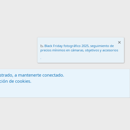
📉
Black Friday fotográfico 2025, seguimiento de
precios mínimos en cámaras, objetivos y accesorios
.
gistrado, a mantenerte conectado.
ación de cookies.
érminos y reglas
Política de privacidad
Ayuda
Inicio
R
S
S