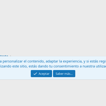
trato
 personalizar el contenido, adaptar la experiencia, y si estás re
lizando este sitio, estás dando tu consentimiento a nuestra utiliz
Contáctanos
T
Aceptar
Saber más…
®
Community platform by XenForo
© 2010-2024 XenForo Ltd.