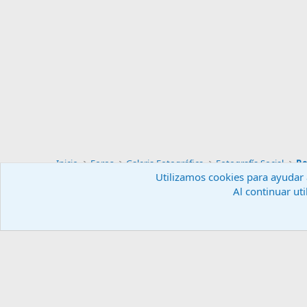
Inicio
Foros
Galeria Fotográfica
Fotografía Social
Re
Utilizamos cookies para ayudar a
Al continuar uti
Español (ES)