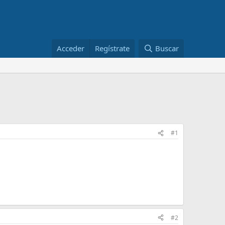
Acceder
Regístrate
Buscar
#1
#2