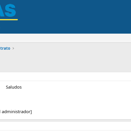
trato
o. Saludos
l administrador]