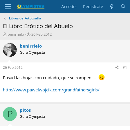
Acceder
Regístrate
Libros de Fotografía
El Libro Erótico del Abuelo
I
F
benirrielo
26 Feb 2012
n
e
i
c
benirrielo
c
h
Gurú Olympista
i
a
a
d
d
e
26 Feb 2012
#1
o
i
r
n
Pasad las hojas con cuidado, que se rompen ...
d
i
e
c
http://www.pawelwojcik.com/grandfathersgirls/
l
i
t
o
e
m
pitos
P
a
Gurú Olympista