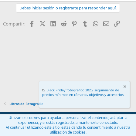
Debes iniciar sesión o registrarte para responder aquí.
Facebook
X (Twitter)
LinkedIn
Reddit
Pinterest
Tumblr
WhatsApp
Email
Enlace
Compartir:
📉
Black Friday fotográfico 2025, seguimiento de
precios mínimos en cámaras, objetivos y accesorios
.
Libros de Fotografía
Español (ES)
Utilizamos cookies para ayudar a personalizar el contenido, adaptar la
experiencia, y si estás registrado, a mantenerte conectado.
Contáctanos
Términos y reglas
Política de privacidad
Ayuda
Al continuar utilizando este sitio, estás dando tu consentimiento a nuestra
Inicio
R
utilización de cookies.
S