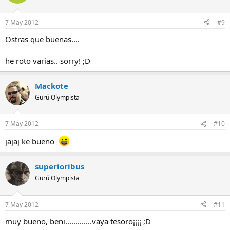
7 May 2012
#9
Ostras que buenas....
he roto varias.. sorry! ;D
Mackote
Gurú Olympista
7 May 2012
#10
jajaj ke bueno
superioribus
Gurú Olympista
7 May 2012
#11
muy bueno, beni.............vaya tesoro¡¡¡¡ ;D