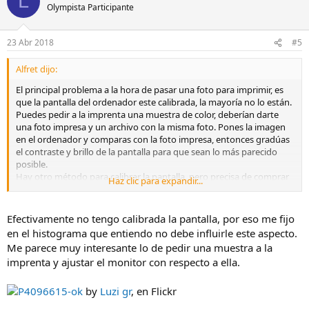
L
Olympista Participante
23 Abr 2018
#5
Alfret dijo:
El principal problema a la hora de pasar una foto para imprimir, es
que la pantalla del ordenador este calibrada, la mayoría no lo están.
Puedes pedir a la imprenta una muestra de color, deberían darte
una foto impresa y un archivo con la misma foto. Pones la imagen
en el ordenador y comparas con la foto impresa, entonces gradúas
el contraste y brillo de la pantalla para que sean lo más parecido
posible.
Hay otro método para calibrar la pantalla, pero precisa de comprar
Haz clic para expandir...
un calibrador y un programa para calibrar.
Efectivamente no tengo calibrada la pantalla, por eso me fijo
en el histograma que entiendo no debe influirle este aspecto.
Me parece muy interesante lo de pedir una muestra a la
imprenta y ajustar el monitor con respecto a ella.
P4096615-ok
by
Luzi gr
, en Flickr