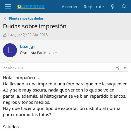
Acceder
Regístrate
Planteanos tus dudas
Dudas sobre impresión
I
F
Luzi_gr
22 Abr 2018
n
e
i
c
Luzi_gr
L
c
h
Olympista Participante
i
a
a
d
d
e
22 Abr 2018
#1
o
i
r
n
Hola compañeros.
d
i
He llevado a una imprenta una foto para que me la saquen en
e
c
A3 y sale muy oscura, nada que ver con lo que se ve en
l
i
pantalla, además, el histograma se ve bien repartido blancos,
t
o
negros y tonos medios.
e
Hay que hacer algún tipo de exportación distinto al normal
m
a
para imprimir las fotos?
Saludos.