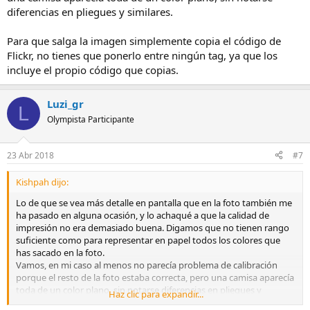
diferencias en pliegues y similares.
Para que salga la imagen simplemente copia el código de
Flickr, no tienes que ponerlo entre ningún tag, ya que los
incluye el propio código que copias.
Luzi_gr
L
Olympista Participante
23 Abr 2018
#7
Kishpah dijo:
Lo de que se vea más detalle en pantalla que en la foto también me
ha pasado en alguna ocasión, y lo achaqué a que la calidad de
impresión no era demasiado buena. Digamos que no tienen rango
suficiente como para representar en papel todos los colores que
has sacado en la foto.
Vamos, en mi caso al menos no parecía problema de calibración
porque el resto de la foto estaba correcta, pero una camisa aparecía
toda de un color plano, sin notarse diferencias en pliegues y
Haz clic para expandir...
similares.