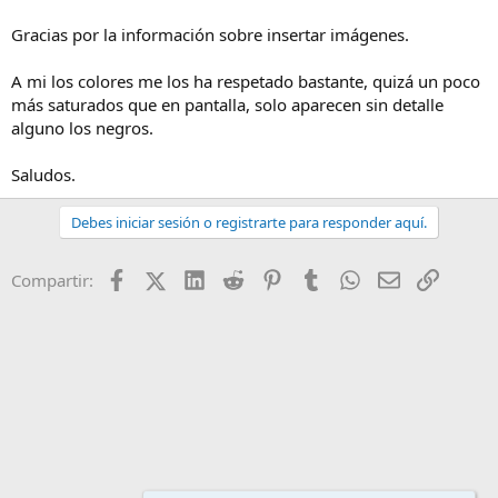
Para que salga la imagen simplemente copia el código de Flickr, no
Gracias por la información sobre insertar imágenes.
tienes que ponerlo entre ningún tag, ya que los incluye el propio
código que copias.
A mi los colores me los ha respetado bastante, quizá un poco
más saturados que en pantalla, solo aparecen sin detalle
alguno los negros.
Saludos.
Debes iniciar sesión o registrarte para responder aquí.
Facebook
X (Twitter)
LinkedIn
Reddit
Pinterest
Tumblr
WhatsApp
Email
Enlace
Compartir: