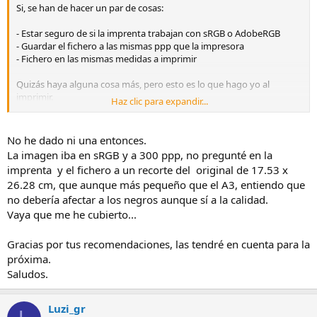
Si, se han de hacer un par de cosas:
- Estar seguro de si la imprenta trabajan con sRGB o AdobeRGB
- Guardar el fichero a las mismas ppp que la impresora
- Fichero en las mismas medidas a imprimir
Quizás haya alguna cosa más, pero esto es lo que hago yo al
imprimir.
Haz clic para expandir...
No obstante siempre hay alguna foto que los colores no acaban de
salir como mi fichero, pero que sea demasiado oscura, no me
cuadra
No he dado ni una entonces.
La imagen iba en sRGB y a 300 ppp, no pregunté en la
imprenta y el fichero a un recorte del original de 17.53 x
26.28 cm, que aunque más pequeño que el A3, entiendo que
no debería afectar a los negros aunque sí a la calidad.
Vaya que me he cubierto...
Gracias por tus recomendaciones, las tendré en cuenta para la
próxima.
Saludos.
Luzi_gr