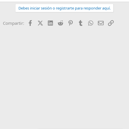
Debes iniciar sesión o registrarte para responder aquí.
Facebook
X (Twitter)
LinkedIn
Reddit
Pinterest
Tumblr
WhatsApp
Email
Enlace
Compartir: