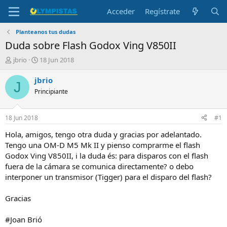
Acceder
Regístrate
Planteanos tus dudas
Duda sobre Flash Godox Ving V850II
I
F
jbrio
18 Jun 2018
n
e
i
c
jbrio
J
c
h
Principiante
i
a
a
d
d
e
18 Jun 2018
#1
o
i
r
n
Hola, amigos, tengo otra duda y gracias por adelantado.
d
i
Tengo una OM-D M5 Mk II y pienso comprarme el flash
e
c
Godox Ving V850II, i la duda és: para disparos con el flash
l
i
fuera de la cámara se comunica directamente? o debo
t
o
interponer un transmisor (Tigger) para el disparo del flash?
e
m
a
Gracias
#Joan Brió