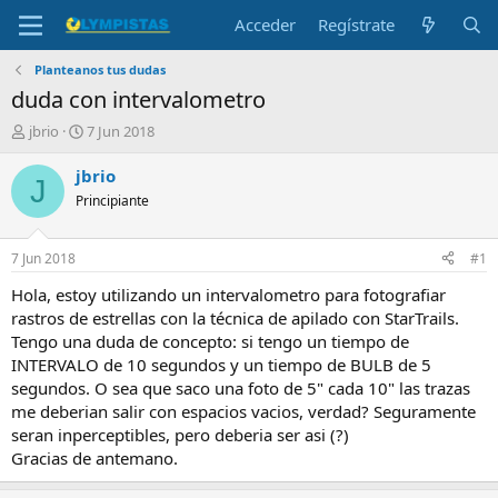
Acceder
Regístrate
Planteanos tus dudas
duda con intervalometro
I
F
jbrio
7 Jun 2018
n
e
i
c
jbrio
J
c
h
Principiante
i
a
a
d
d
e
7 Jun 2018
#1
o
i
r
n
Hola, estoy utilizando un intervalometro para fotografiar
d
i
rastros de estrellas con la técnica de apilado con StarTrails.
e
c
Tengo una duda de concepto: si tengo un tiempo de
l
i
INTERVALO de 10 segundos y un tiempo de BULB de 5
t
o
segundos. O sea que saco una foto de 5" cada 10" las trazas
e
me deberian salir con espacios vacios, verdad? Seguramente
m
a
seran inperceptibles, pero deberia ser asi (?)
Gracias de antemano.