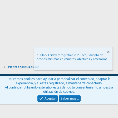
📉
Black Friday fotográfico 2025, seguimiento de
precios mínimos en cámaras, objetivos y accesorios
.
Planteanos tus dudas
Español (ES)
Utilizamos cookies para ayudar a personalizar el contenido, adaptar la
experiencia, y si estás registrado, a mantenerte conectado.
Contáctanos
Términos y reglas
Política de privacidad
Ayuda
Al continuar utilizando este sitio, estás dando tu consentimiento a nuestra
Inicio
R
utilización de cookies.
S
S
Aceptar
Saber más…
®
Community platform by XenForo
© 2010-2024 XenForo Ltd.