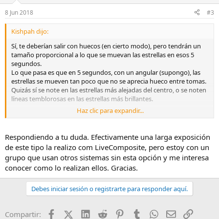
8 Jun 2018
#3
Kishpah dijo:
Sí, te deberían salir con huecos (en cierto modo), pero tendrán un
tamaño proporcional a lo que se muevan las estrellas en esos 5
segundos.
Lo que pasa es que en 5 segundos, con un angular (supongo), las
estrellas se mueven tan poco que no se aprecia hueco entre tomas.
Quizás sí se note en las estrellas más alejadas del centro, o se noten
líneas temblorosas en las estrellas más brillantes.
Haz clic para expandir...
Una duda. ¿Por qué intervalómetro en vez de tirar directamente de
la función de Live Composite de la cámara?
Respondiendo a tu duda. Efectivamente una larga exposición
de este tipo la realizo com LiveComposite, pero estoy con un
grupo que usan otros sistemas sin esta opción y me interesa
conocer como lo realizan ellos. Gracias.
Debes iniciar sesión o registrarte para responder aquí.
Facebook
X (Twitter)
LinkedIn
Reddit
Pinterest
Tumblr
WhatsApp
Email
Enlace
Compartir: