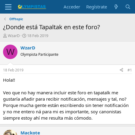
Acceder
Regístrate
Offtopic
¿Donde está Tapaltak en este foro?
I
F
WzarD
18 Feb 2019
n
e
i
c
WzarD
W
c
h
Olympista Participante
i
a
a
d
d
e
18 Feb 2019
#1
o
i
r
n
Hola!!
d
i
e
c
Veo que no hay manera incluir este foro en tapatalk me
l
i
gustaría añadir para recibir notificación, mensajes y tal, no?
t
o
Porque mucha gente están escribiendo sin tener notificación
e
y no me entero ná para mi es importante, soy canonistas
m
a
siempre estoy ahí me resulta más cómodo.
Mackote