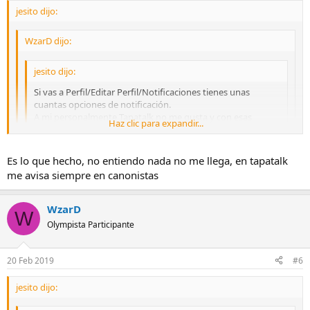
jesito dijo:
WzarD dijo:
jesito dijo:
Si vas a Perfil/Editar Perfil/Notificaciones tienes unas
cuantas opciones de notificación.
A mi personalmente Tapatalk no me gusta y con esas
Haz clic para expandir...
notificaciones voy servido
Haz clic para expandir...
Haz clic para expandir...
Es lo que hecho, no entiendo nada no me llega, en tapatalk
Hola jesito!! A mi no me dice nada notificación después que
me avisa siempre en canonistas
hecho la configuración, pero como te notifica ¿Por la web o te
Al correo que tengas definido en tu perfil...
llega a tu correo?
WzarD
W
Saludos
Olympista Participante
20 Feb 2019
#6
jesito dijo: