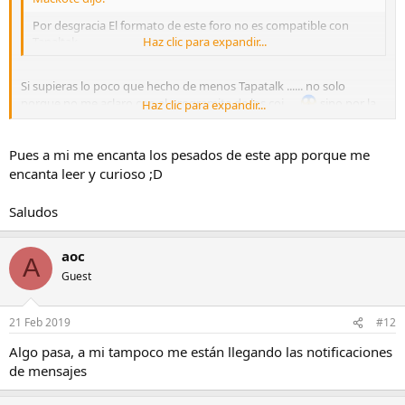
Por desgracia El formato de este foro no es compatible con
Tapaltak
Haz clic para expandir...
Si supieras lo poco que hecho de menos Tapatalk ...... no solo
porque no me aclaro con el programita de los coj ....
sino por la
Haz clic para expandir...
rabia que me da cada vez que leo un mensaje de algun forero y dice:
enviado desde mi móvil con tapatalk ...... que pesadita es la dichosa
Pues a mi me encanta los pesados de este app porque me
app ...
encanta leer y curioso ;D
Saludos
aoc
A
Guest
21 Feb 2019
#12
Algo pasa, a mi tampoco me están llegando las notificaciones
de mensajes