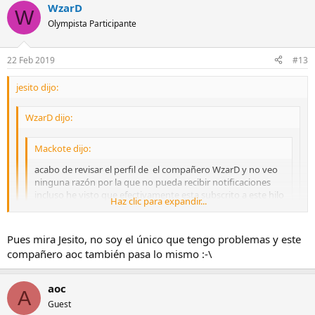
WzarD
W
Olympista Participante
22 Feb 2019
#13
jesito dijo:
WzarD dijo:
Mackote dijo:
acabo de revisar el perfil de el compañero WzarD y no veo
ninguna razón por la que no pueda recibir notificaciones
incluso he visto que efectivamente esta subscrito a este hilo
Haz clic para expandir...
correctamente , no entiendo la razón por las que no recibe
correos de este hilo
Haz clic para expandir...
Haz clic para expandir...
Pues mira Jesito, no soy el único que tengo problemas y este
compañero aoc también pasa lo mismo :-\
Hola Mackote!! Pues yo no entiendo nada esto como funciona.
Comprueba por favor que no se vayan a la carpeta de Spam....
Yo lo hecho seguido por lo me esta diciendo el compañero
jesito y me sale igual, asi que no se! :-\
aoc
A
Guest