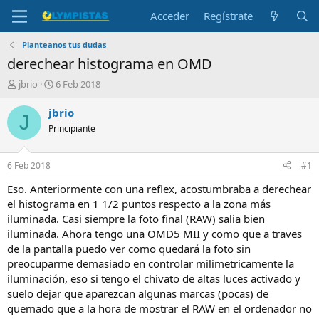
Acceder
Regístrate
Planteanos tus dudas
derechear histograma en OMD
I
F
jbrio
6 Feb 2018
n
e
i
c
jbrio
J
c
h
Principiante
i
a
a
d
d
e
6 Feb 2018
#1
o
i
r
n
Eso. Anteriormente con una reflex, acostumbraba a derechear
d
i
el histograma en 1 1/2 puntos respecto a la zona más
e
c
iluminada. Casi siempre la foto final (RAW) salia bien
l
i
iluminada. Ahora tengo una OMD5 MII y como que a traves
t
o
de la pantalla puedo ver como quedará la foto sin
e
preocuparme demasiado en controlar milimetricamente la
m
a
iluminación, eso si tengo el chivato de altas luces activado y
suelo dejar que aparezcan algunas marcas (pocas) de
quemado que a la hora de mostrar el RAW en el ordenador no