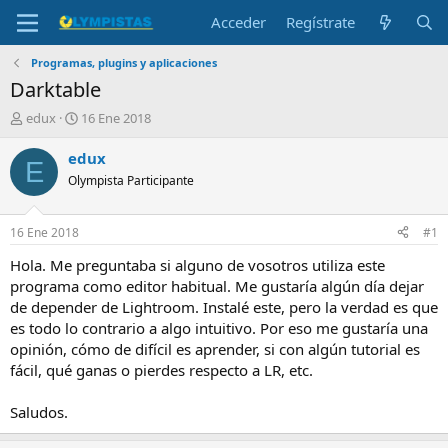
Acceder
Regístrate
Programas, plugins y aplicaciones
Darktable
I
F
edux
16 Ene 2018
n
e
i
c
edux
E
c
h
Olympista Participante
i
a
a
d
d
e
16 Ene 2018
#1
o
i
r
n
Hola. Me preguntaba si alguno de vosotros utiliza este
d
i
programa como editor habitual. Me gustaría algún día dejar
e
c
de depender de Lightroom. Instalé este, pero la verdad es que
l
i
es todo lo contrario a algo intuitivo. Por eso me gustaría una
t
o
opinión, cómo de difícil es aprender, si con algún tutorial es
e
fácil, qué ganas o pierdes respecto a LR, etc.
m
a
Saludos.