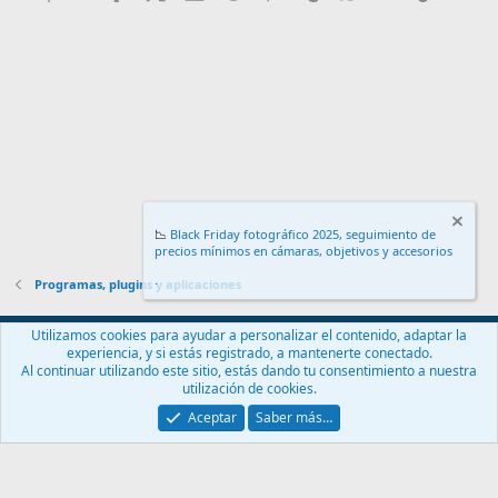
📉
Black Friday fotográfico 2025, seguimiento de
precios mínimos en cámaras, objetivos y accesorios
.
Programas, plugins y aplicaciones
Español (ES)
Utilizamos cookies para ayudar a personalizar el contenido, adaptar la
experiencia, y si estás registrado, a mantenerte conectado.
Contáctanos
Términos y reglas
Política de privacidad
Ayuda
Al continuar utilizando este sitio, estás dando tu consentimiento a nuestra
Inicio
R
utilización de cookies.
S
S
Aceptar
Saber más…
®
Community platform by XenForo
© 2010-2024 XenForo Ltd.