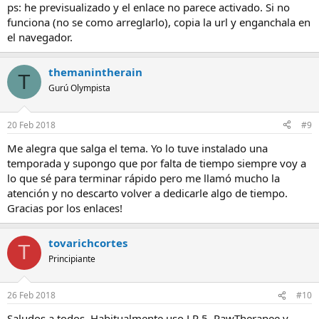
ps: he previsualizado y el enlace no parece activado. Si no
funciona (no se como arreglarlo), copia la url y enganchala en
el navegador.
themanintherain
T
Gurú Olympista
20 Feb 2018
#9
Me alegra que salga el tema. Yo lo tuve instalado una
temporada y supongo que por falta de tiempo siempre voy a
lo que sé para terminar rápido pero me llamó mucho la
atención y no descarto volver a dedicarle algo de tiempo.
Gracias por los enlaces!
tovarichcortes
T
Principiante
26 Feb 2018
#10
Saludos a todos. Habitualmente uso LR 5, RawTherapee y