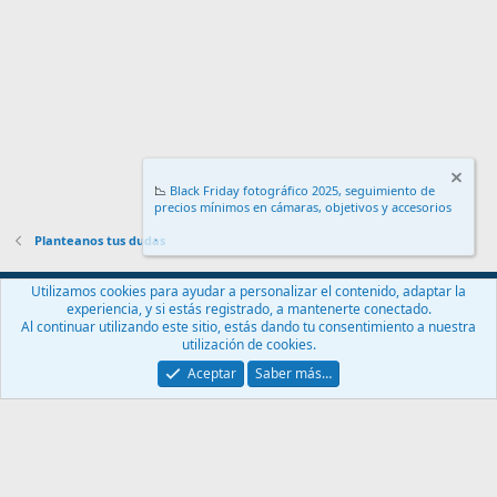
📉
Black Friday fotográfico 2025, seguimiento de
precios mínimos en cámaras, objetivos y accesorios
.
Planteanos tus dudas
Español (ES)
Utilizamos cookies para ayudar a personalizar el contenido, adaptar la
experiencia, y si estás registrado, a mantenerte conectado.
Contáctanos
Términos y reglas
Política de privacidad
Ayuda
Al continuar utilizando este sitio, estás dando tu consentimiento a nuestra
Inicio
R
utilización de cookies.
S
S
Aceptar
Saber más…
®
Community platform by XenForo
© 2010-2024 XenForo Ltd.