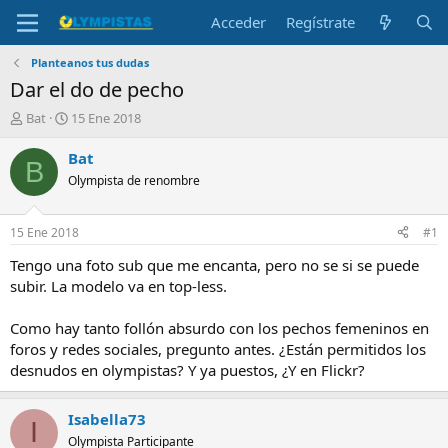
Acceder
Regístrate
Planteanos tus dudas
Dar el do de pecho
I
F
Bat
15 Ene 2018
n
e
i
c
Bat
B
c
h
Olympista de renombre
i
a
a
d
d
e
15 Ene 2018
#1
o
i
r
n
Tengo una foto sub que me encanta, pero no se si se puede
d
i
subir. La modelo va en top-less.
e
c
l
i
Como hay tanto follón absurdo con los pechos femeninos en
t
o
foros y redes sociales, pregunto antes. ¿Están permitidos los
e
desnudos en olympistas? Y ya puestos, ¿Y en Flickr?
m
a
Isabella73
I
Olympista Participante