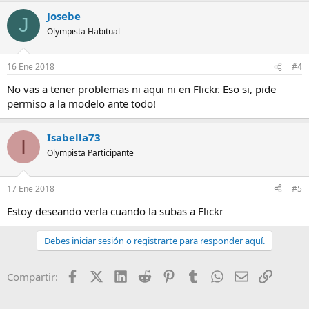
Josebe
J
Olympista Habitual
16 Ene 2018
#4
No vas a tener problemas ni aqui ni en Flickr. Eso si, pide
permiso a la modelo ante todo!
Isabella73
I
Olympista Participante
17 Ene 2018
#5
Estoy deseando verla cuando la subas a Flickr
Debes iniciar sesión o registrarte para responder aquí.
Facebook
X (Twitter)
LinkedIn
Reddit
Pinterest
Tumblr
WhatsApp
Email
Enlace
Compartir: