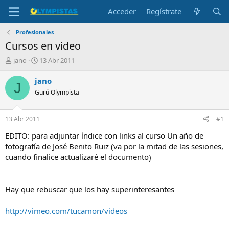
Acceder
Regístrate
Profesionales
Cursos en video
I
F
jano
13 Abr 2011
n
e
i
c
jano
J
c
h
Gurú Olympista
i
a
a
d
d
e
13 Abr 2011
#1
o
i
r
n
EDITO: para adjuntar índice con links al curso Un año de
d
i
fotografía de José Benito Ruiz (va por la mitad de las sesiones,
e
c
cuando finalice actualizaré el documento)
l
i
t
o
e
Hay que rebuscar que los hay superinteresantes
m
a
http://vimeo.com/tucamon/videos