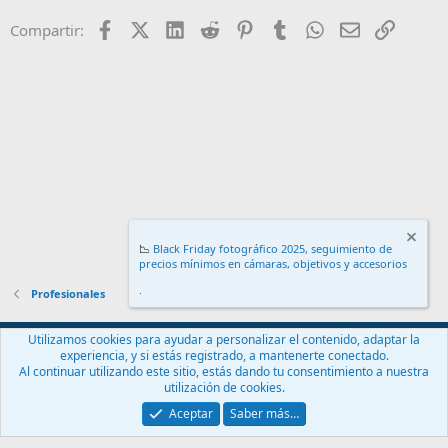
Facebook
X (Twitter)
LinkedIn
Reddit
Pinterest
Tumblr
WhatsApp
Email
Enlace
Compartir:
📉
Black Friday fotográfico 2025, seguimiento de
precios mínimos en cámaras, objetivos y accesorios
.
Profesionales
Español (ES)
Utilizamos cookies para ayudar a personalizar el contenido, adaptar la
experiencia, y si estás registrado, a mantenerte conectado.
Contáctanos
Términos y reglas
Política de privacidad
Ayuda
Al continuar utilizando este sitio, estás dando tu consentimiento a nuestra
Inicio
R
utilización de cookies.
S
S
Aceptar
Saber más…
®
Community platform by XenForo
© 2010-2024 XenForo Ltd.