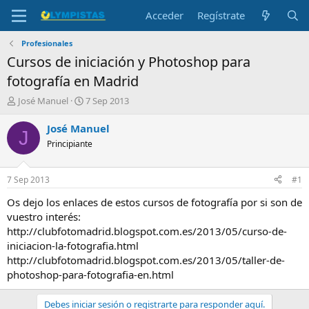
Acceder
Regístrate
Profesionales
Cursos de iniciación y Photoshop para
fotografía en Madrid
I
F
José Manuel
7 Sep 2013
n
e
i
c
José Manuel
J
c
h
Principiante
i
a
a
d
d
e
7 Sep 2013
#1
o
i
r
n
Os dejo los enlaces de estos cursos de fotografía por si son de
d
i
vuestro interés:
e
c
http://clubfotomadrid.blogspot.com.es/2013/05/curso-de-
l
i
iniciacion-la-fotografia.html
t
o
http://clubfotomadrid.blogspot.com.es/2013/05/taller-de-
e
photoshop-para-fotografia-en.html
m
a
Debes iniciar sesión o registrarte para responder aquí.