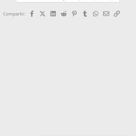
Facebook
X (Twitter)
LinkedIn
Reddit
Pinterest
Tumblr
WhatsApp
Email
Enlace
Compartir: