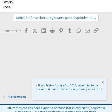
Besos,
Rosa
Debes iniciar sesión o registrarte para responder aquí.
Facebook
X (Twitter)
LinkedIn
Reddit
Pinterest
Tumblr
WhatsApp
Email
Enlace
Compartir:
📉
Black Friday fotográfico 2025, seguimiento de
precios mínimos en cámaras, objetivos y accesorios
.
Profesionales
Español (ES)
Utilizamos cookies para ayudar a personalizar el contenido, adaptar la