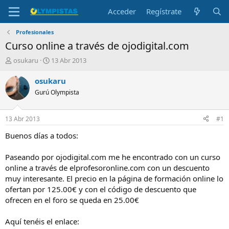
Acceder
Regístrate
Profesionales
Curso online a través de ojodigital.com
I
F
osukaru
13 Abr 2013
n
e
i
c
osukaru
c
h
Gurú Olympista
i
a
a
d
d
e
13 Abr 2013
#1
o
i
r
n
Buenos días a todos:
d
i
e
c
Paseando por ojodigital.com me he encontrado con un curso
l
i
online a través de elprofesoronline.com con un descuento
t
o
muy interesante. El precio en la página de formación online lo
e
ofertan por 125.00€ y con el código de descuento que
m
a
ofrecen en el foro se queda en 25.00€
Aquí tenéis el enlace: