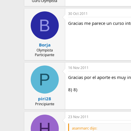
Gurú Olympista
30 Oct 2011
B
Gracias me parece un curso int
Borja
Olympista
Participante
16 Nov 2011
P
Gracias por el aporte es muy i
8) 8)
piri28
Principiante
23 Nov 2011
H
asanmarc dijo: