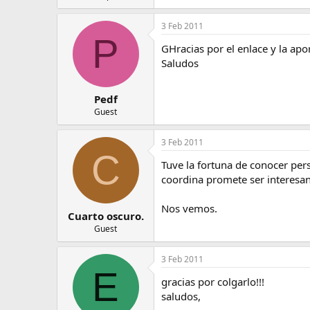
e
m
3 Feb 2011
a
P
GHracias por el enlace y la apo
Saludos
Pedf
Guest
3 Feb 2011
C
Tuve la fortuna de conocer per
coordina promete ser interesan
Nos vemos.
Cuarto oscuro.
Guest
3 Feb 2011
E
gracias por colgarlo!!!
saludos,