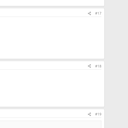
#17
#18
#19