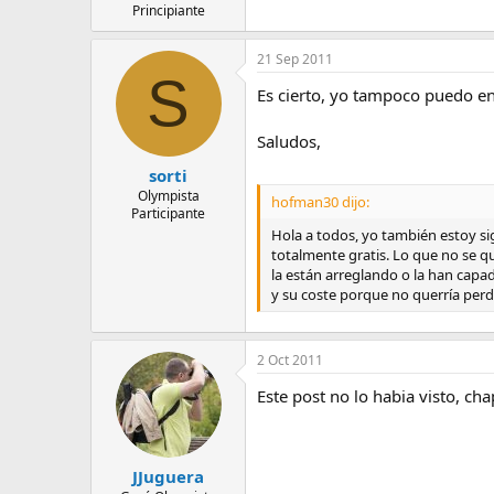
Principiante
21 Sep 2011
S
Es cierto, yo tampoco puedo en
Saludos,
sorti
Olympista
hofman30 dijo:
Participante
Hola a todos, yo también estoy si
totalmente gratis. Lo que no se q
la están arreglando o la han capado
y su coste porque no querría per
2 Oct 2011
Este post no lo habia visto, ch
JJuguera