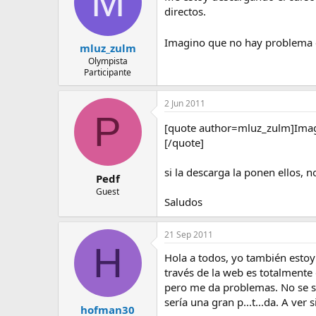
M
directos.
Imagino que no hay problema co
mluz_zulm
Olympista
Participante
2 Jun 2011
P
[quote author=mluz_zulm]Imagi
[/quote]
si la descarga la ponen ellos, n
Pedf
Guest
Saludos
21 Sep 2011
H
Hola a todos, yo también estoy
través de la web es totalmente 
pero me da problemas. No se si 
sería una gran p...t...da. A ve
hofman30