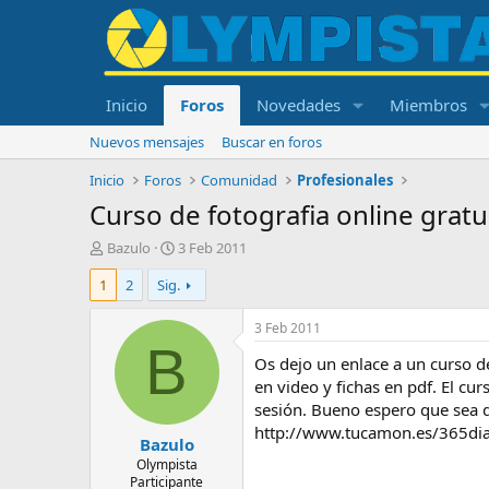
Inicio
Foros
Novedades
Miembros
Nuevos mensajes
Buscar en foros
Inicio
Foros
Comunidad
Profesionales
Curso de fotografia online gratu
I
F
Bazulo
3 Feb 2011
n
e
1
2
Sig.
i
c
c
h
i
a
3 Feb 2011
a
d
B
Os dejo un enlace a un curso d
d
e
o
i
en video y fichas en pdf. El cu
r
n
sesión. Bueno espero que sea d
d
i
http://www.tucamon.es/365dia
Bazulo
e
c
l
i
Olympista
Participante
t
o