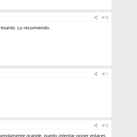
#10
eresante. Lo recomiendo.
#11
#12
emendamente grande, puedo intentar poner enlaces