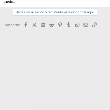
quedo..
Debes iniciar sesión o registrarte para responder aquí.
Facebook
X (Twitter)
LinkedIn
Reddit
Pinterest
Tumblr
WhatsApp
Email
Enlace
Compartir: