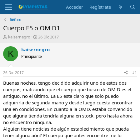
Acceder
Regístrate
Réflex
Cuerpo E5 o OM D1
I
F
kaisernegro
26 Dic 2017
n
e
i
c
kaisernegro
K
c
h
Principiante
i
a
a
d
d
e
26 Dic 2017
#1
o
i
r
n
Buenas noches, tengo decidido adquirir uno de estos dos
d
i
cuerpos, matizando que el cuerpo que busco de OM D es el
e
c
antiguo, no el último. La E5 esta claro que solo puedo
l
i
adquirirla de segunda mano y desde luego cuesta encontrar
t
o
una en condiciones. En cuanto a la OMD, estaba convencido
e
que alguna tienda tendría alguna en stock, pero hasta ahora
m
a
no encuentro ninguna.
Alguien tiene noticias de algún establecimiento que pueda
tener alguna aún? El cuerpo que antes encuentre me lo