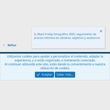
📉
Black Friday fotográfico 2025, seguimiento de
precios mínimos en cámaras, objetivos y accesorios
.
Réflex
Español (ES)
Utilizamos cookies para ayudar a personalizar el contenido, adaptar la
experiencia, y si estás registrado, a mantenerte conectado.
Contáctanos
Términos y reglas
Política de privacidad
Ayuda
Al continuar utilizando este sitio, estás dando tu consentimiento a nuestra
Inicio
R
utilización de cookies.
S
S
Aceptar
Saber más…
®
Community platform by XenForo
© 2010-2024 XenForo Ltd.