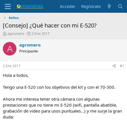
Acceder
Regístrate
Réflex
[Consejo] ¿Qué hacer con mi E-520?
I
F
agromero
2 Ene 2017
n
e
i
c
agromero
A
c
h
Principiante
i
a
a
d
d
e
2 Ene 2017
#1
o
i
r
n
Hola a todos,
d
i
e
c
Tengo una E-520 con los objetivos del kit y con el 70-300.
l
i
t
o
Ahora me interesa tener otra cámara con algunas
e
prestaciones que no tiene mi E-520 (wifi, pantalla abatible,
m
a
grabación de video para usos puntuales...) y me surje la gran
duda: