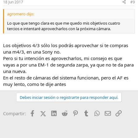
18 Jun 2017
#9
agromero dijo:
Lo que que tengo clara es que me quedo mis objetivos cuatro
tercios e intentaré aprovecharlos con la próxima cámara.
Los objetivos 4/3 sólo los podrás aprovechar si te compras
una m4/3, en una Sony no.
Pero si tu intención es aprovecharlos, mi consejo es que
vayas a por una EM-1 de segunda zarpa, ya que no te da para
una nueva.
En el resto de cámaras del sistema funcionan, pero el AF es
muy lento, como te dije antes
Debes iniciar sesión o registrarte para responder aquí.
Facebook
X (Twitter)
LinkedIn
Reddit
Pinterest
Tumblr
WhatsApp
Email
Enlace
Compartir: