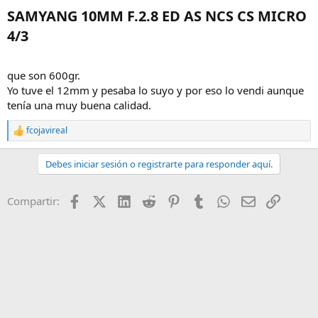
SAMYANG 10MM F.2.8 ED AS NCS CS MICRO
4/3​
que son 600gr.
Yo tuve el 12mm y pesaba lo suyo y por eso lo vendi aunque
tenía una muy buena calidad.
fcojavireal
R
e
a
Debes iniciar sesión o registrarte para responder aquí.
c
c
i
Facebook
X (Twitter)
LinkedIn
Reddit
Pinterest
Tumblr
WhatsApp
Email
Enlace
Compartir:
o
n
e
s
: