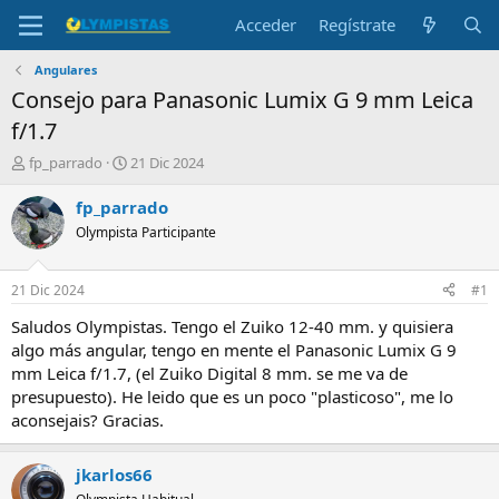
Acceder
Regístrate
Angulares
Consejo para Panasonic Lumix G 9 mm Leica
f/1.7
I
F
fp_parrado
21 Dic 2024
n
e
i
c
fp_parrado
c
h
Olympista Participante
i
a
a
d
d
e
21 Dic 2024
#1
o
i
r
n
Saludos Olympistas. Tengo el Zuiko 12-40 mm. y quisiera
d
i
algo más angular, tengo en mente el Panasonic Lumix G 9
e
c
mm Leica f/1.7, (el Zuiko Digital 8 mm. se me va de
l
i
presupuesto). He leido que es un poco "plasticoso", me lo
t
o
aconsejais? Gracias.
e
m
a
jkarlos66