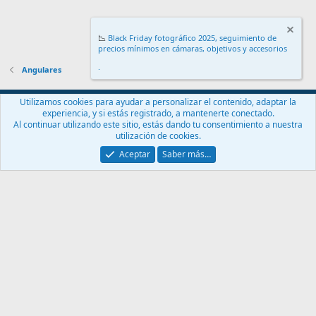
📉
Black Friday fotográfico 2025, seguimiento de
precios mínimos en cámaras, objetivos y accesorios
.
Angulares
Español (ES)
Utilizamos cookies para ayudar a personalizar el contenido, adaptar la
experiencia, y si estás registrado, a mantenerte conectado.
Contáctanos
Términos y reglas
Política de privacidad
Ayuda
Al continuar utilizando este sitio, estás dando tu consentimiento a nuestra
Inicio
R
utilización de cookies.
S
S
Aceptar
Saber más…
®
Community platform by XenForo
© 2010-2024 XenForo Ltd.