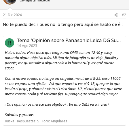
Olympista Habitual
21 Dic 2024
#2
No te puedo decir pues no lo tengo pero aquí se habló de él:
Tema 'Opinión sobre Panasonic Leica DG Summilux 9mm F1.7'
R
14 Ago 2023
Hola a todos. Hace poco que tengo una OM5 con un 12-40 y estoy
mirando algun objetivo más. Mi tipo de fotografía es de viaje, familía y
paisaje, me gusta salir a alguna cala a la hora azul y ver qué puedo
sacar.
Con el nuevo equipo no tengo un angular, me atrae el 8-25, pero 1100€
se me va para una afición. Así que empecé a ver el 9-18, que por lo que
leo da el pego, y ahora he visto el Leica 9mm 1.7, el cual parece que tiene
mejor construcción y al ser lente fija, supongo que rendirá algo mejor.
¿Qué opinión os merece este objetivo? ¿En una OM5 va a ir vien?
Saludos y gracias
Rusxa
Respuestas: 5
Foro:
Angulares