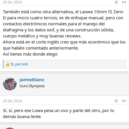
25 Dic 2024
#4
e
s
También está como otra alternativa, el Laowa 10mm f2 Zero-
:
D para micro cuatro tercios, es de enfoque manual, pero con
contactos electrónicos normales para el manejo del
diafragma y los datos exif, y de una construcción sólida,
cuerpo metálico y muy buenas reviews.
Ahora está en el corte inglés creo que más económico que los
que habéis comentado anteriormente.
Así tienes más donde elegir.
fp_parrado
R
e
a
JaimeESanz
c
c
Gurú Olympista
i
o
n
25 Dic 2024
#5
e
s
Sí, sí, pero ese Lowa pesa un ovo y parte del otro, por lo
:
demás buena lente.