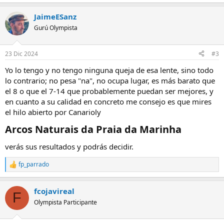
JaimeESanz
Gurú Olympista
23 Dic 2024
#3
Yo lo tengo y no tengo ninguna queja de esa lente, sino todo
lo contrario; no pesa "na", no ocupa lugar, es más barato que
el 8 o que el 7-14 que probablemente puedan ser mejores, y
en cuanto a su calidad en concreto me consejo es que mires
el hilo abierto por Canarioly
Arcos Naturais da Praia da Marinha​
verás sus resultados y podrás decidir.
fp_parrado
R
e
a
fcojavireal
c
F
c
Olympista Participante
i
o
n