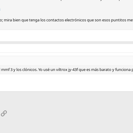
3
o; mira bien que tenga los contactos electrónicos que son esos puntitos met
mmf 3 y los clónicos. Yo usé un viltrox jy-43f que es más barato y funciona
App
mail
Enlace