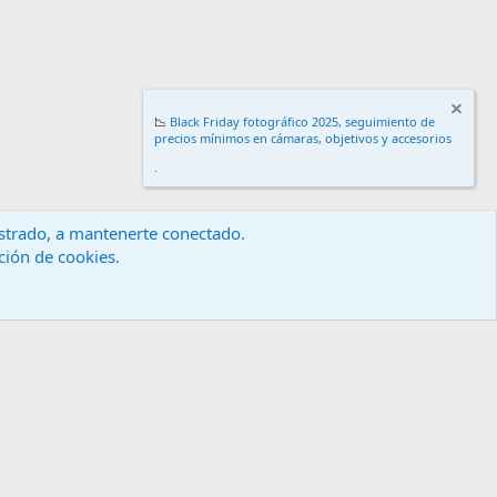
📉
Black Friday fotográfico 2025, seguimiento de
precios mínimos en cámaras, objetivos y accesorios
.
gistrado, a mantenerte conectado.
ación de cookies.
érminos y reglas
Política de privacidad
Ayuda
Inicio
R
S
S