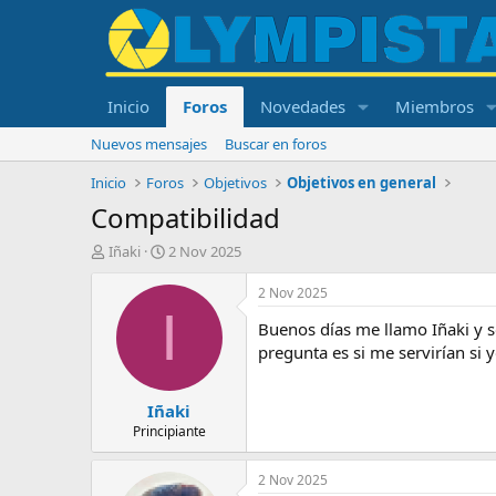
Inicio
Foros
Novedades
Miembros
Nuevos mensajes
Buscar en foros
Inicio
Foros
Objetivos
Objetivos en general
Compatibilidad
I
F
Iñaki
2 Nov 2025
n
e
i
c
2 Nov 2025
c
h
I
Buenos días me llamo Iñaki y s
i
a
a
d
pregunta es si me servirían s
d
e
o
i
Iñaki
r
n
d
i
Principiante
e
c
l
i
2 Nov 2025
t
o