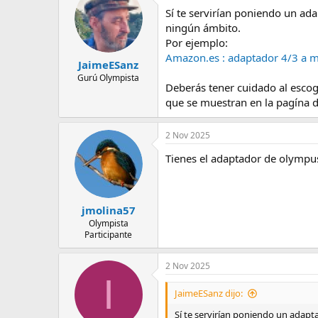
e
Sí te servirían poniendo un ad
m
ningún ámbito.
a
Por ejemplo:
Amazon.es : adaptador 4/3 a 
JaimeESanz
Gurú Olympista
Deberás tener cuidado al escoge
que se muestran en la pagína d
2 Nov 2025
Tienes el adaptador de olympus
jmolina57
Olympista
Participante
2 Nov 2025
I
JaimeESanz dijo:
Sí te servirían poniendo un adapt