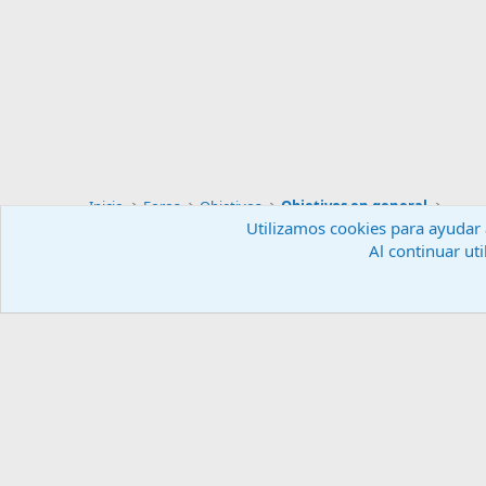
Inicio
Foros
Objetivos
Objetivos en general
Utilizamos cookies para ayudar a
Al continuar uti
Español (ES)