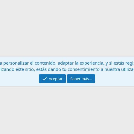
 personalizar el contenido, adaptar la experiencia, y si estás re
lizando este sitio, estás dando tu consentimiento a nuestra utiliz
Contáctanos
T
Aceptar
Saber más…
®
Community platform by XenForo
© 2010-2024 XenForo Ltd.