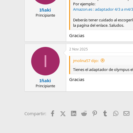
Por ejemplo:
Amazon.es : adaptador 4/3 a m4/
Iñaki
Principiante
Deberás tener cuidado al escogerl
la pagína del enlace. Saludos.
Gracias
2 Nov 2025
I
jmolina57 dijo:
Tienes el adaptador de olympus el 
Gracias
Iñaki
Principiante
Facebook
X (Twitter)
LinkedIn
Reddit
Pinterest
Tumblr
Whats
E
Compartir: