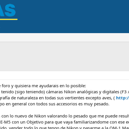
 foro y quisiera me ayudarais en lo posible:
 tenido (sigo teniendo) cámaras Nikon analógicas y digitales (F3 
rafía de naturaleza en todas sus vertientes excepto aves, (
http:/
ipo en general con todos sus accesorios es muy pesado.
a con lo nuevo de Nikon valorando lo pesado que me puede resul
M5 con un Objetivo para que vaya familiarizandome con ese equ
ido, vender todo lo que tengo de Nikon y pasarme a la OM-1 Mar