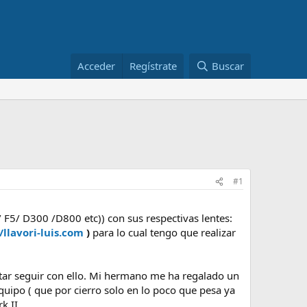
Acceder
Regístrate
Buscar
#1
/ F5/ D300 /D800 etc)) con sus respectivas lentes:
/llavori-luis.com
)
para lo cual tengo que realizar
tar seguir con ello. Mi hermano me ha regalado un
ipo ( que por cierro solo en lo poco que pesa ya
k II.