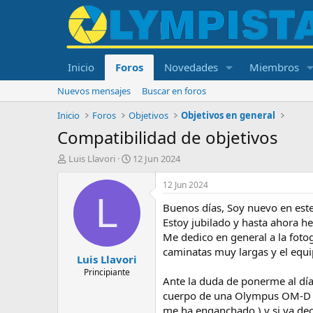
Inicio
Foros
Novedades
Miembros
Nuevos mensajes
Buscar en foros
Inicio
Foros
Objetivos
Objetivos en general
Compatibilidad de objetivos
I
F
Luis Llavori
12 Jun 2024
n
e
i
c
12 Jun 2024
c
h
L
Buenos días, Soy nuevo en este
i
a
a
d
Estoy jubilado y hasta ahora he
d
e
Me dedico en general a la fotog
o
i
caminatas muy largas y el equ
Luis Llavori
r
n
d
i
Principiante
Ante la duda de ponerme al dí
e
c
cuerpo de una Olympus OM-D E-
l
i
t
o
me ha enganchado ) y si ya dec