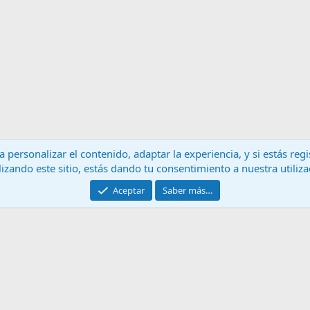
 personalizar el contenido, adaptar la experiencia, y si estás re
lizando este sitio, estás dando tu consentimiento a nuestra utiliz
Contáctanos
T
Aceptar
Saber más…
®
Community platform by XenForo
© 2010-2024 XenForo Ltd.