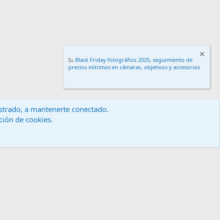
📉
Black Friday fotográfico 2025, seguimiento de
precios mínimos en cámaras, objetivos y accesorios
.
gistrado, a mantenerte conectado.
ación de cookies.
érminos y reglas
Política de privacidad
Ayuda
Inicio
R
S
S