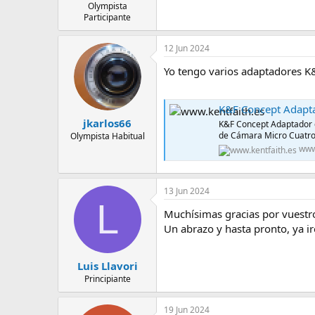
Olympista
Participante
12 Jun 2024
Yo tengo varios adaptadores K&
K&F Concept Adapt
jkarlos66
K&F Concept Adaptador 
de Cámara Micro Cuatro 
Olympista Habitual
www
13 Jun 2024
L
Muchísimas gracias por vuestro
Un abrazo y hasta pronto, ya ir
Luis Llavori
Principiante
19 Jun 2024