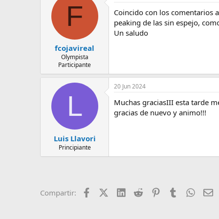
F
Coincido con los comentarios a
peaking de las sin espejo, com
Un saludo
fcojavireal
Olympista
Participante
20 Jun 2024
L
Muchas graciasIII esta tarde m
gracias de nuevo y animo!!!
Luis Llavori
Principiante
Facebook
X (Twitter)
LinkedIn
Reddit
Pinterest
Tumblr
Whats
E
Compartir: