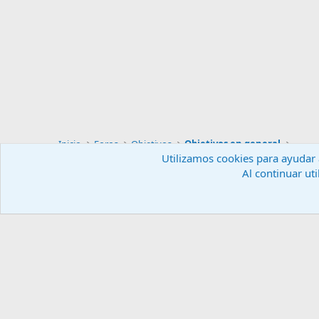
Inicio
Foros
Objetivos
Objetivos en general
Utilizamos cookies para ayudar a
Al continuar uti
Español (ES)