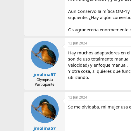
e
m
Aun Conservo la mítica OM-1y
a
siguiente. ¿Hay algún convert
Os agradeceria enormemente qu
12 Jun 2024
Hay muchos adaptadores en el 
son de uso totalmente manual (e
velocidad) y enfoque manual.
Y otra cosa, si quieres que func
jmolina57
utilizando.
Olympista
Participante
12 Jun 2024
Se me olvidaba, mi mujer usa e
jmolina57