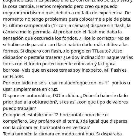
la cosa cambia. Hemos mejorado pero creo que puedo
mejorar muchísimo más debido a mi falta de experiencia. De
momento no tengo problemas para colocarme a pie de pista.
EL último campeonato (1º con la cámara) dispare sin flash, la
cámara me lo permitía. Al probar con el flash me daba la
sensación que oscurecía los fondos. ¿Hice lo correcto? No se
si hubiese disparado con flash habría dado más nitidez a las
formas. Si disparo con flash, ¿lo pongo en TTLauto? ¿Uso
disipador o pestaña trasera? ¿Le doy inclinación? Saque varias
fotos con el fondo perfectamente enfocado y la figura
borrosa. Veis que en estos temas soy inexperto. Mi flash es
un FL50R.
Por otro lado no se si usar multienfoque con los 11 puntos u
usar simplemente en cruz.
Dispare en automático, ISO incluida. ¿Debería haberle dado
prioridad a la obturación?, si es así ¿con que tipo de valores
puedo trabajar?
Coloque el estabilizador I2 horizontal como dice el
compañero. Soy profano en el tema, ¿da igual que dispares
con la cámara en horizontal o en vertical?
Tenía también la cámara en modo continuo. Si disparaba