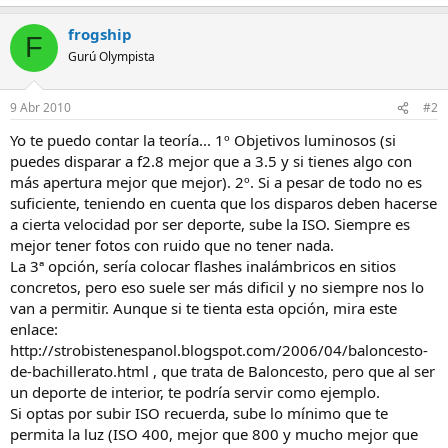
frogship
F
Gurú Olympista
9 Abr 2010
#2
Yo te puedo contar la teoría... 1º Objetivos luminosos (si
puedes disparar a f2.8 mejor que a 3.5 y si tienes algo con
más apertura mejor que mejor). 2º. Si a pesar de todo no es
suficiente, teniendo en cuenta que los disparos deben hacerse
a cierta velocidad por ser deporte, sube la ISO. Siempre es
mejor tener fotos con ruido que no tener nada.
La 3ª opción, sería colocar flashes inalámbricos en sitios
concretos, pero eso suele ser más dificil y no siempre nos lo
van a permitir. Aunque si te tienta esta opción, mira este
enlace:
http://strobistenespanol.blogspot.com/2006/04/baloncesto-
de-bachillerato.html , que trata de Baloncesto, pero que al ser
un deporte de interior, te podría servir como ejemplo.
Si optas por subir ISO recuerda, sube lo mínimo que te
permita la luz (ISO 400, mejor que 800 y mucho mejor que