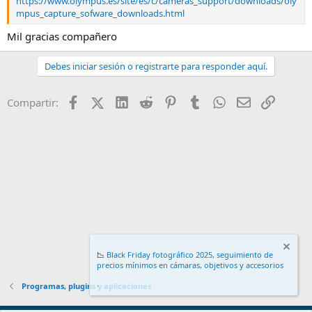
https://www.olympus.es/site/es/c/cameras_support/downloads/oly
mpus_capture_sofware_downloads.html
Mil gracias compañero
Debes iniciar sesión o registrarte para responder aquí.
Facebook
X (Twitter)
LinkedIn
Reddit
Pinterest
Tumblr
WhatsApp
Email
Enlace
Compartir:
📉
Black Friday fotográfico 2025, seguimiento de
precios mínimos en cámaras, objetivos y accesorios
.
Programas, plugins y aplicaciones