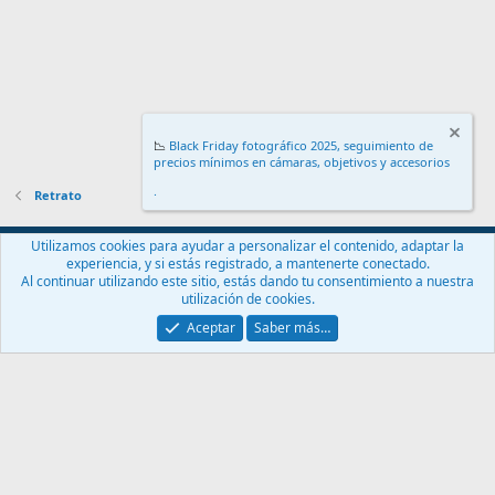
📉
Black Friday fotográfico 2025, seguimiento de
precios mínimos en cámaras, objetivos y accesorios
.
Retrato
Español (ES)
Utilizamos cookies para ayudar a personalizar el contenido, adaptar la
experiencia, y si estás registrado, a mantenerte conectado.
Contáctanos
Términos y reglas
Política de privacidad
Ayuda
Al continuar utilizando este sitio, estás dando tu consentimiento a nuestra
Inicio
R
utilización de cookies.
S
S
Aceptar
Saber más…
®
Community platform by XenForo
© 2010-2024 XenForo Ltd.