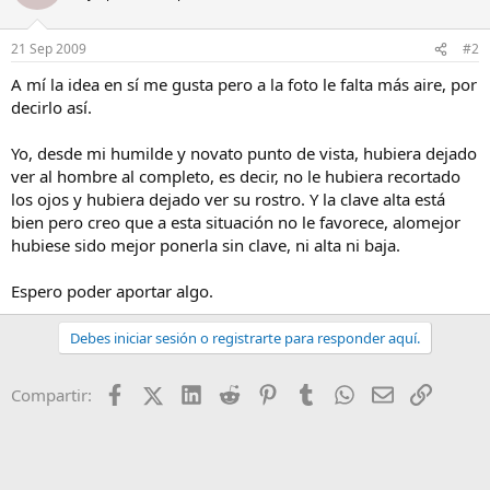
21 Sep 2009
#2
A mí la idea en sí me gusta pero a la foto le falta más aire, por
decirlo así.
Yo, desde mi humilde y novato punto de vista, hubiera dejado
ver al hombre al completo, es decir, no le hubiera recortado
los ojos y hubiera dejado ver su rostro. Y la clave alta está
bien pero creo que a esta situación no le favorece, alomejor
hubiese sido mejor ponerla sin clave, ni alta ni baja.
Espero poder aportar algo.
Debes iniciar sesión o registrarte para responder aquí.
Facebook
X (Twitter)
LinkedIn
Reddit
Pinterest
Tumblr
WhatsApp
Email
Enlace
Compartir: