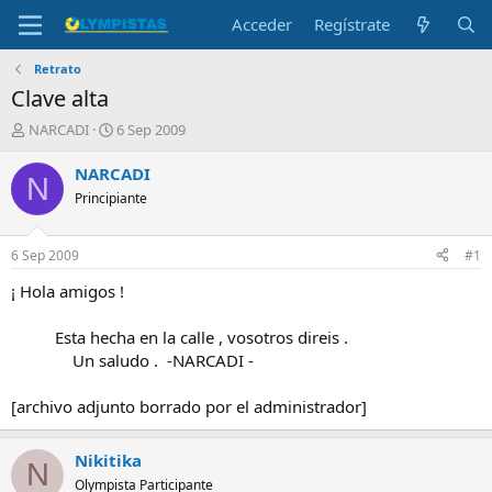
Acceder
Regístrate
Retrato
Clave alta
I
F
NARCADI
6 Sep 2009
n
e
i
c
NARCADI
N
c
h
Principiante
i
a
a
d
d
e
6 Sep 2009
#1
o
i
r
n
¡ Hola amigos !
d
i
e
c
Esta hecha en la calle , vosotros direis .
l
i
Un saludo . -NARCADI -
t
o
e
[archivo adjunto borrado por el administrador]
m
a
Nikitika
N
Olympista Participante