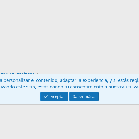
ns y aplicaciones
 personalizar el contenido, adaptar la experiencia, y si estás re
lizando este sitio, estás dando tu consentimiento a nuestra utiliz
Contáctanos
T
Aceptar
Saber más…
®
Community platform by XenForo
© 2010-2024 XenForo Ltd.