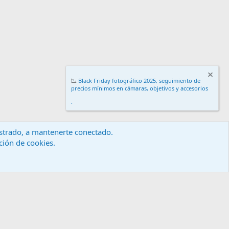
📉
Black Friday fotográfico 2025, seguimiento de
precios mínimos en cámaras, objetivos y accesorios
.
gistrado, a mantenerte conectado.
ación de cookies.
érminos y reglas
Política de privacidad
Ayuda
Inicio
R
S
S