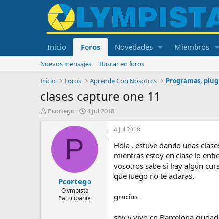
Inicio
Foros
Novedades
Miembros
Nuevos mensajes
Buscar en foros
Inicio
Foros
Aprende Con Nosotros
Programas, plugi
clases capture one 11
I
F
Pcortego
4 Jul 2018
n
e
i
c
4 Jul 2018
c
h
P
Hola , estuve dando unas clase
i
a
a
d
mientras estoy en clase lo ent
d
e
vosotros sabe si hay algún curs
o
i
que luego no te aclaras.
Pcortego
r
n
d
i
Olympista
gracias
Participante
e
c
l
i
t
o
soy y vivo en Barcelona ciudad