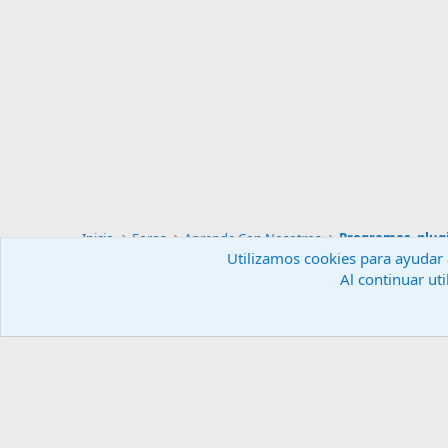
Inicio
Foros
Aprende Con Nosotros
Programas, plugi
Utilizamos cookies para ayudar a
Al continuar uti
Español (ES)