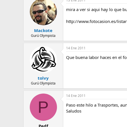
13 Ene 2011
e
m
mira a ver si aqui hay lo que bu
a
http://www.fotocasion.es/list
Mackote
Gurú Olympista
14 Ene 2011
Que buena labor haces en el fo
tolvy
Gurú Olympista
14 Ene 2011
P
Paso este hilo a Trasportes, au
Saludos
Pedf