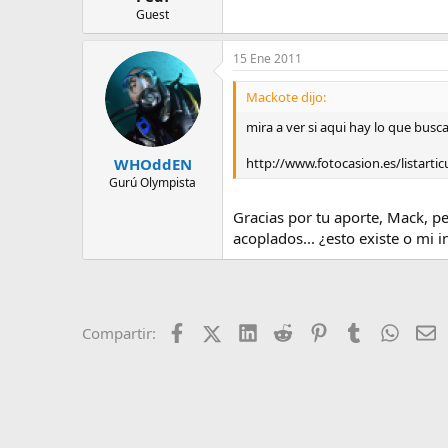
Guest
15 Ene 2011
Mackote dijo:
mira a ver si aqui hay lo que busca
http://www.fotocasion.es/listarti
WHOddEN
Gurú Olympista
Gracias por tu aporte, Mack, p
acoplados... ¿esto existe o mi 
Facebook
X (Twitter)
LinkedIn
Reddit
Pinterest
Tumblr
Whats
E
Compartir: