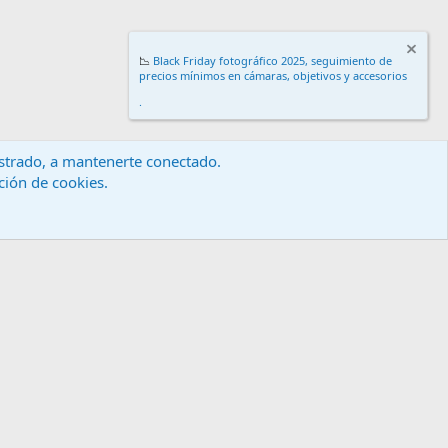
📉
Black Friday fotográfico 2025, seguimiento de
precios mínimos en cámaras, objetivos y accesorios
.
gistrado, a mantenerte conectado.
ación de cookies.
érminos y reglas
Política de privacidad
Ayuda
Inicio
R
S
S