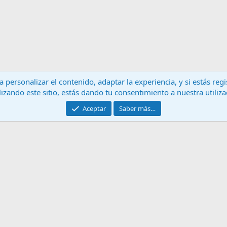
 personalizar el contenido, adaptar la experiencia, y si estás re
lizando este sitio, estás dando tu consentimiento a nuestra utiliz
Contáctanos
T
Aceptar
Saber más…
®
Community platform by XenForo
© 2010-2024 XenForo Ltd.