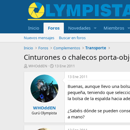
Inicio
Foros
Novedades
Miembros
Nuevos mensajes
Buscar en foros
Inicio
Foros
Complementos
Transporte
Cinturones o chalecos porta-obj
I
F
WHOddEN
13 Ene 2011
n
e
i
c
13 Ene 2011
c
h
Buenas, aunque llevo una bolsa
i
a
a
d
pequeña, teniendo que seleccio
d
e
la bolsa de la espalda hacia ad
o
i
WHOddEN
r
n
¿Sabéis dónde se pueden conseg
d
i
Gurú Olympista
a mano?
e
c
l
i
t
o