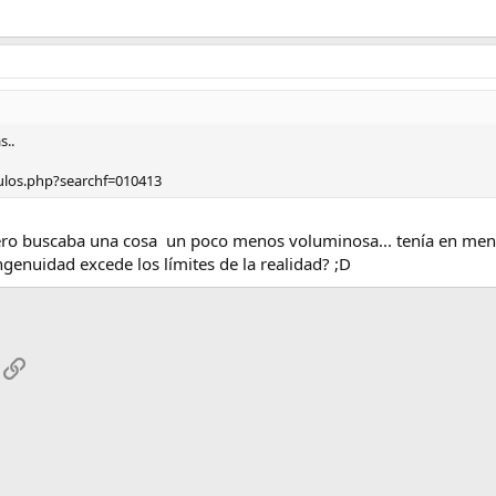
s..
culos.php?searchf=010413
ero buscaba una cosa un poco menos voluminosa... tenía en ment
ingenuidad excede los límites de la realidad? ;D
App
mail
Enlace