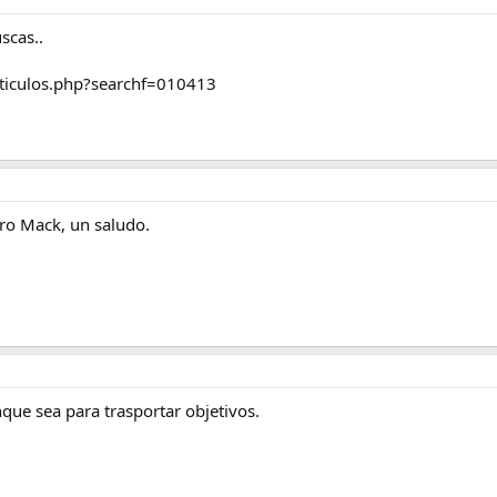
scas..
articulos.php?searchf=010413
ro Mack, un saludo.
nque sea para trasportar objetivos.