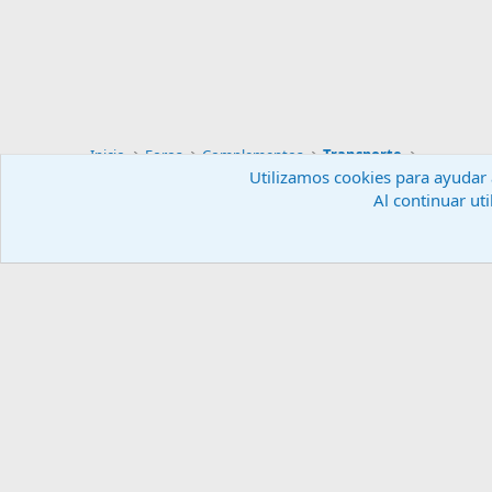
Inicio
Foros
Complementos
Transporte
Utilizamos cookies para ayudar a
Al continuar uti
Español (ES)