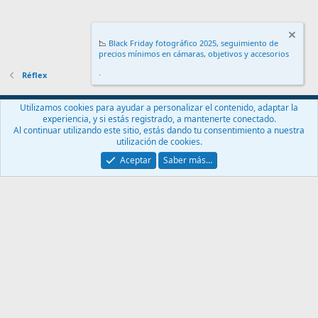
📉
Black Friday fotográfico 2025, seguimiento de
precios mínimos en cámaras, objetivos y accesorios
.
Réflex
Español (ES)
Utilizamos cookies para ayudar a personalizar el contenido, adaptar la
experiencia, y si estás registrado, a mantenerte conectado.
Contáctanos
Términos y reglas
Política de privacidad
Ayuda
Al continuar utilizando este sitio, estás dando tu consentimiento a nuestra
Inicio
R
utilización de cookies.
S
S
Aceptar
Saber más…
®
Community platform by XenForo
© 2010-2024 XenForo Ltd.