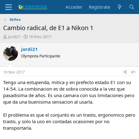
Acceder
Regístrate
Réflex
Cambio radical, de E1 a Nikon 1
I
F
jordi21
18 Nov 2017
n
e
i
c
jordi21
c
h
Olympista Participante
i
a
a
d
d
e
18 Nov 2017
#1
o
i
r
n
Tengo una estupenda, mitica y en prefecto estado E1 con su
d
i
14-54. La combinacion es de sobra conocida a la vez que
e
c
pasadisima de años. Es una camara con sus limitaciones pero
l
i
que da una buenisima sensacion al usarla.
t
o
e
El problema es que el conjunto es un trasto, ergonomico pero
m
a
trasto, y solo la uso en contadas ocasiones por no
transportarla.