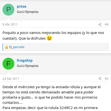
pitos
P
Gurú Olympista
8 Abr 2011
#4
Poquito a poco vamos mejorando los equipos (y lo que nos
cuesta!!). Que la disfrutes
fp_parrado
R
e
a
frogship
c
F
c
Gurú Olympista
i
o
n
24 Abr 2011
#5
e
s
Desde el miércoles ya tengo la ansiada rótula y aunque el
:
tiempo no está siendo demasiado amable para poder
probarla a gusto... si que he podido hacer mis primeros
contactos....
Para empezar, decir que la rotula 324RC2 es mi primera