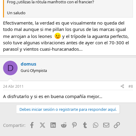
Frog ¿utilizas la rótula manfrotto con el francier?
Un saludo
Efectivamente, la verdad es que visualmente no queda del
todo mal aunque si me pillan los gurus de las marcas igual
me arrojan a los leones
y el trípode la aguanta perfecto,
solo tuve algunas vibraciones antes de ayer con el 70-300 el
parasol y vientos cuasi-huracanados...
domus
D
Gurú Olympista
24 Abr 2011
#8
A disfrutarlo y si es en buena compañía mejor...
Debes iniciar sesión o registrarte para responder aquí.
Facebook
X (Twitter)
LinkedIn
Reddit
Pinterest
Tumblr
WhatsApp
Email
Enlace
Compartir: