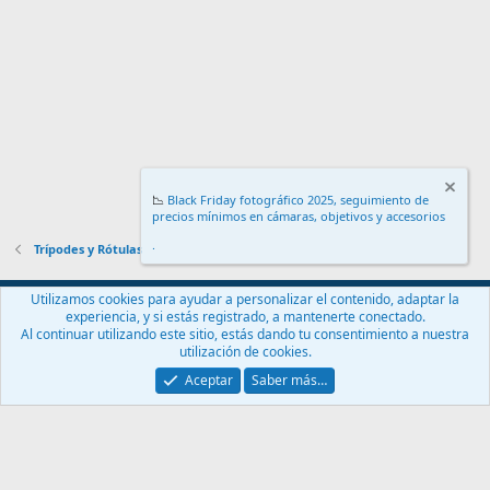
📉
Black Friday fotográfico 2025, seguimiento de
precios mínimos en cámaras, objetivos y accesorios
.
Trípodes y Rótulas
Español (ES)
Utilizamos cookies para ayudar a personalizar el contenido, adaptar la
experiencia, y si estás registrado, a mantenerte conectado.
Contáctanos
Términos y reglas
Política de privacidad
Ayuda
Al continuar utilizando este sitio, estás dando tu consentimiento a nuestra
Inicio
R
utilización de cookies.
S
S
Aceptar
Saber más…
®
Community platform by XenForo
© 2010-2024 XenForo Ltd.