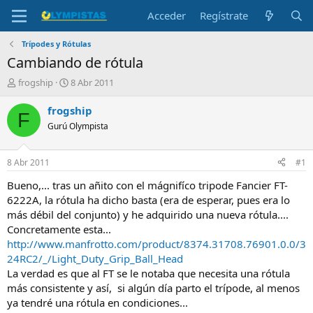
Acceder
Regístrate
Trípodes y Rótulas
Cambiando de rótula
I
F
frogship
8 Abr 2011
n
e
i
c
frogship
F
c
h
Gurú Olympista
i
a
a
d
d
e
8 Abr 2011
#1
o
i
r
n
Bueno,... tras un añito con el mágnifíco tripode Fancier FT-
d
i
6222A, la rótula ha dicho basta (era de esperar, pues era lo
e
c
más débil del conjunto) y he adquirido una nueva rótula....
l
i
Concretamente esta...
t
o
http://www.manfrotto.com/product/8374.31708.76901.0.0/3
e
24RC2/_/Light_Duty_Grip_Ball_Head
m
a
La verdad es que al FT se le notaba que necesita una rótula
más consistente y así, si algún día parto el trípode, al menos
ya tendré una rótula en condiciones...