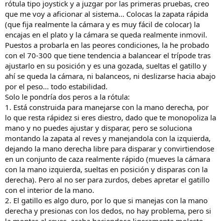
rótula tipo joystick y a juzgar por las primeras pruebas, creo
que me voy a aficionar al sistema... Colocas la zapata rápida
(que fija realmente la cámara y es muy fácil de colocar) la
encajas en el plato y la cámara se queda realmente inmovil.
Puestos a probarla en las peores condiciones, la he probado
con el 70-300 que tiene tendencia a balancear el trípode tras
ajustarlo en su posición y es una gozada, sueltas el gatillo y
ahí se queda la cámara, ni balanceos, ni deslizarse hacia abajo
por el peso... todo estabilidad.
Solo le pondría dos peros a la rótula:
1. Está construida para manejarse con la mano derecha, por
lo que resta rápidez si eres diestro, dado que te monopoliza la
mano y no puedes ajustar y disparar, pero se soluciona
montando la zapata al reves y manejandola con la izquierda,
dejando la mano derecha libre para disparar y convirtiendose
en un conjunto de caza realmente rápido (mueves la cámara
con la mano izquierda, sueltas en posición y disparas con la
derecha). Pero al no ser para zurdos, debes apretar el gatillo
con el interior de la mano.
2. El gatillo es algo duro, por lo que si manejas con la mano
derecha y presionas con los dedos, no hay problema, pero si
la montas al reves, acaba haciendose ligeramente molesto.