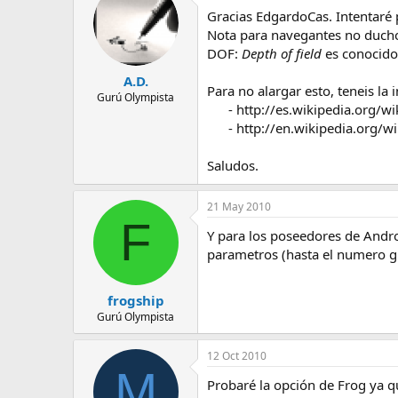
e
Gracias EdgardoCas. Intentaré 
m
Nota para navegantes no duchos
a
DOF:
Depth of field
es conocido
A.D.
Para no alargar esto, teneis la
Gurú Olympista
- http://es.wikipedia.org/w
- http://en.wikipedia.org/wik
Saludos.
21 May 2010
F
Y para los poseedores de Androi
parametros (hasta el numero guí
frogship
Gurú Olympista
12 Oct 2010
M
Probaré la opción de Frog ya q