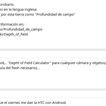
probarlo.
 en la lengua inglesa:
 por esta tierra como "Profundidad de campo"
 información en:
iki/Profundidad_de_campo
i/Depth_of_field
d,.. "Depht of Field Calculator" para cualquier cámara y objetivo,
a del flash necesario)...
ue el viernes me dan la HTC con Android.