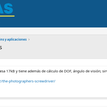
ns y aplicaciones
s
pesa 17kB y tiene además de cálculo de DOF, ángulo de visión; si
02/the-photographers-screwdriver/