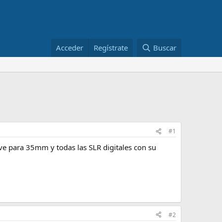
Acceder
Regístrate
Buscar
#1
rve para 35mm y todas las SLR digitales con su
#2