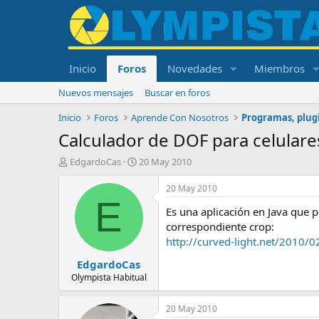
Inicio
Foros
Novedades
Miembros
Nuevos mensajes
Buscar en foros
Inicio
Foros
Aprende Con Nosotros
Programas, plugi
Calculador de DOF para celulare
I
F
EdgardoCas
20 May 2010
n
e
i
c
20 May 2010
c
h
E
Es una aplicación en Java que 
i
a
a
d
correspondiente crop:
d
e
http://curved-light.net/2010/
o
i
EdgardoCas
r
n
d
i
Olympista Habitual
e
c
l
i
20 May 2010
t
o