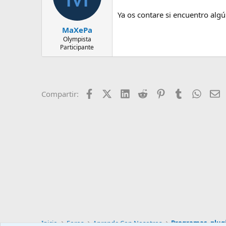
Ya os contare si encuentro alg
MaXePa
Olympista
Participante
Facebook
X (Twitter)
LinkedIn
Reddit
Pinterest
Tumblr
Whats
E
Compartir:
Inicio
Foros
Aprende Con Nosotros
Programas, plugi