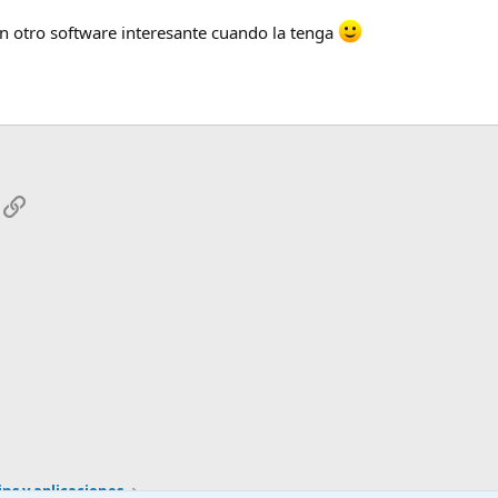
ún otro software interesante cuando la tenga
App
mail
Enlace
ns y aplicaciones