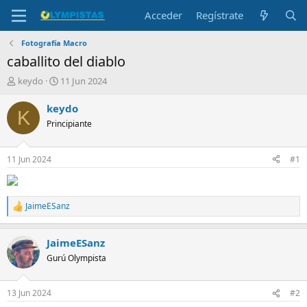
Acceder
Regístrate
Fotografía Macro
caballito del diablo
I
F
keydo
11 Jun 2024
n
e
i
c
keydo
K
c
h
Principiante
i
a
a
d
d
e
11 Jun 2024
#1
o
i
r
n
d
i
e
c
JaimeESanz
R
l
i
e
t
o
a
e
JaimeESanz
c
m
c
Gurú Olympista
i
a
o
n
13 Jun 2024
#2
e