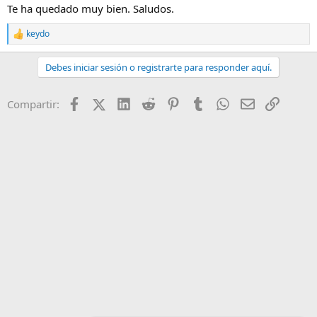
s
Te ha quedado muy bien. Saludos.
:
keydo
R
e
a
Debes iniciar sesión o registrarte para responder aquí.
c
c
i
Facebook
X (Twitter)
LinkedIn
Reddit
Pinterest
Tumblr
WhatsApp
Email
Enlace
Compartir:
o
n
e
s
: