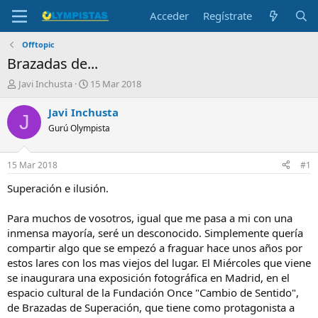
Acceder
Regístrate
Offtopic
Brazadas de...
I
F
Javi Inchusta
15 Mar 2018
n
e
i
c
Javi Inchusta
J
c
h
Gurú Olympista
i
a
a
d
d
e
15 Mar 2018
#1
o
i
r
n
Superación e ilusión.
d
i
e
c
Para muchos de vosotros, igual que me pasa a mi con una
l
i
inmensa mayoría, seré un desconocido. Simplemente quería
t
o
compartir algo que se empezó a fraguar hace unos años por
e
estos lares con los mas viejos del lugar. El Miércoles que viene
m
a
se inaugurara una exposición fotográfica en Madrid, en el
espacio cultural de la Fundación Once "Cambio de Sentido",
de Brazadas de Superación, que tiene como protagonista a