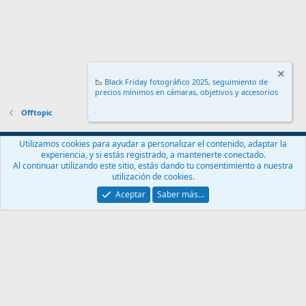
📉
Black Friday fotográfico 2025, seguimiento de
precios mínimos en cámaras, objetivos y accesorios
.
Offtopic
Español (ES)
Utilizamos cookies para ayudar a personalizar el contenido, adaptar la
experiencia, y si estás registrado, a mantenerte conectado.
Contáctanos
Términos y reglas
Política de privacidad
Ayuda
Al continuar utilizando este sitio, estás dando tu consentimiento a nuestra
Inicio
R
utilización de cookies.
S
S
Aceptar
Saber más…
®
Community platform by XenForo
© 2010-2024 XenForo Ltd.