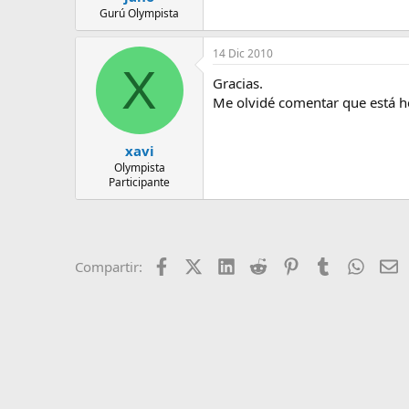
Gurú Olympista
14 Dic 2010
X
Gracias.
Me olvidé comentar que está h
xavi
Olympista
Participante
Facebook
X (Twitter)
LinkedIn
Reddit
Pinterest
Tumblr
Whats
E
Compartir: