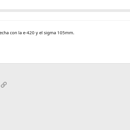
echa con la e-420 y el sigma 105mm.
App
mail
Enlace