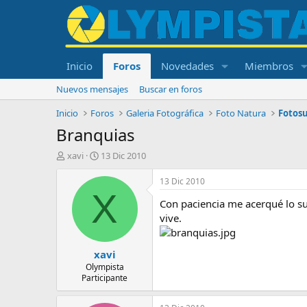
Inicio
Foros
Novedades
Miembros
Nuevos mensajes
Buscar en foros
Inicio
Foros
Galeria Fotográfica
Foto Natura
Fotos
Branquias
I
F
xavi
13 Dic 2010
n
e
i
c
13 Dic 2010
c
h
X
Con paciencia me acerqué lo su
i
a
a
d
vive.
d
e
o
i
xavi
r
n
d
i
Olympista
Participante
e
c
l
i
t
o