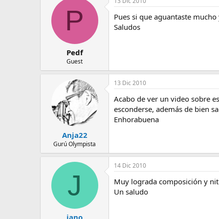
13 Dic 2010
e
P
m
Pues si que aguantaste mucho y
a
Saludos
Pedf
Guest
13 Dic 2010
Acabo de ver un video sobre es
esconderse, además de bien sac
Enhorabuena
Anja22
Gurú Olympista
14 Dic 2010
J
Muy lograda composición y nit
Un saludo
jano