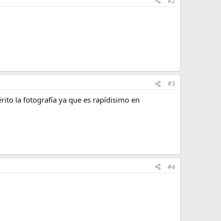
#2
#3
ito la fotografía ya que es rapídisimo en
#4