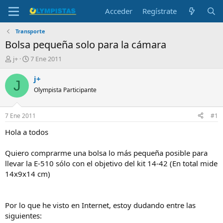
Acceder
Regístrate
Transporte
Bolsa pequeña solo para la cámara
I
F
j+
7 Ene 2011
n
e
i
c
j+
J
c
h
Olympista Participante
i
a
a
d
d
e
7 Ene 2011
#1
o
i
r
n
Hola a todos
d
i
e
c
Quiero comprarme una bolsa lo más pequeña posible para
l
i
llevar la E-510 sólo con el objetivo del kit 14-42 (En total mide
t
o
14x9x14 cm)
e
m
a
Por lo que he visto en Internet, estoy dudando entre las
siguientes: