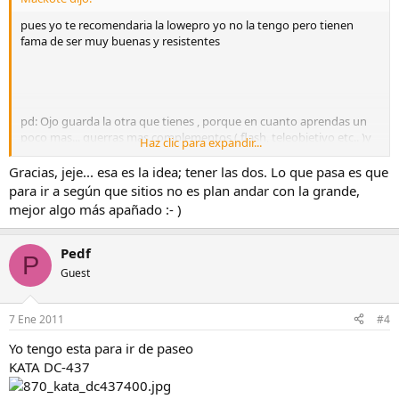
pues yo te recomendaria la lowepro yo no la tengo pero tienen
fama de ser muy buenas y resistentes
pd: Ojo guarda la otra que tienes , porque en cuanto aprendas un
poco mas... querras mas complementos ( flash, teleobjetivo etc.. )y
Haz clic para expandir...
la que tienes te vendra de lujo
, yo tengo una grande para
cuando llevo varias cosas y luego otra pequeña para cuando llevo la
Gracias, jeje... esa es la idea; tener las dos. Lo que pasa es que
camara con un solo objetivo
para ir a según que sitios no es plan andar con la grande,
mejor algo más apañado :- )
Pedf
P
Guest
7 Ene 2011
#4
Yo tengo esta para ir de paseo
KATA DC-437