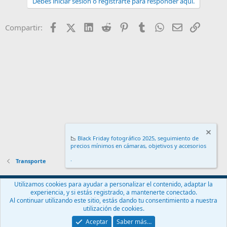
Debes iniciar sesión o registrarte para responder aquí.
Facebook
X (Twitter)
LinkedIn
Reddit
Pinterest
Tumblr
WhatsApp
Email
Enlace
Compartir:
📉
Black Friday fotográfico 2025, seguimiento de
precios mínimos en cámaras, objetivos y accesorios
.
Transporte
Español (ES)
Utilizamos cookies para ayudar a personalizar el contenido, adaptar la
experiencia, y si estás registrado, a mantenerte conectado.
Contáctanos
Términos y reglas
Política de privacidad
Ayuda
Al continuar utilizando este sitio, estás dando tu consentimiento a nuestra
Inicio
R
utilización de cookies.
S
S
Aceptar
Saber más…
®
Community platform by XenForo
© 2010-2024 XenForo Ltd.