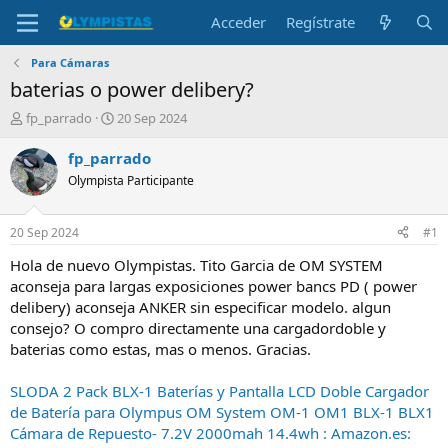
Acceder
Regístrate
Para Cámaras
baterias o power delibery?
I
F
fp_parrado
20 Sep 2024
n
e
i
c
fp_parrado
c
h
Olympista Participante
i
a
a
d
d
e
20 Sep 2024
#1
o
i
r
n
Hola de nuevo Olympistas. Tito Garcia de OM SYSTEM
d
i
aconseja para largas exposiciones power bancs PD ( power
e
c
delibery) aconseja ANKER sin especificar modelo. algun
l
i
consejo? O compro directamente una cargadordoble y
t
o
baterias como estas, mas o menos. Gracias.
e
m
a
SLODA 2 Pack BLX-1 Baterías y Pantalla LCD Doble Cargador
de Batería para Olympus OM System OM-1 OM1 BLX-1 BLX1
Cámara de Repuesto- 7.2V 2000mah 14.4wh : Amazon.es: