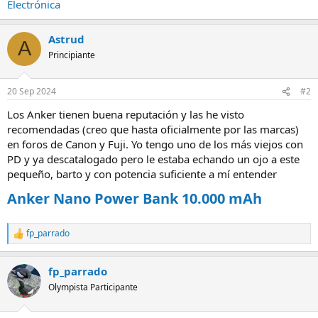
Electrónica
Astrud
A
Principiante
20 Sep 2024
#2
Los Anker tienen buena reputación y las he visto
recomendadas (creo que hasta oficialmente por las marcas)
en foros de Canon y Fuji. Yo tengo uno de los más viejos con
PD y ya descatalogado pero le estaba echando un ojo a este
pequeño, barto y con potencia suficiente a mí entender
Anker Nano Power Bank 10.000 mAh
fp_parrado
R
e
a
fp_parrado
c
c
Olympista Participante
i
o
n