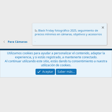
📉
Black Friday fotográfico 2025, seguimiento de
precios mínimos en cámaras, objetivos y accesorios
.
Para Cámaras
Español (ES)
Utilizamos cookies para ayudar a personalizar el contenido, adaptar la
experiencia, y si estás registrado, a mantenerte conectado.
Contáctanos
Términos y reglas
Política de privacidad
Ayuda
Al continuar utilizando este sitio, estás dando tu consentimiento a nuestra
Inicio
R
utilización de cookies.
S
S
Aceptar
Saber más…
®
Community platform by XenForo
© 2010-2024 XenForo Ltd.