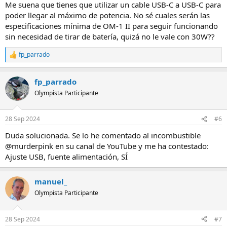
Me suena que tienes que utilizar un cable USB-C a USB-C para
poder llegar al máximo de potencia. No sé cuales serán las
especificaciones mínima de OM-1 II para seguir funcionando
sin necesidad de tirar de batería, quizá no le vale con 30W??
fp_parrado
R
e
a
fp_parrado
c
c
Olympista Participante
i
o
n
28 Sep 2024
#6
e
s
Duda solucionada. Se lo he comentado al incombustible
:
@murderpink en su canal de YouTube y me ha contestado:
Ajuste USB, fuente alimentación, SÍ
manuel_
Olympista Participante
28 Sep 2024
#7