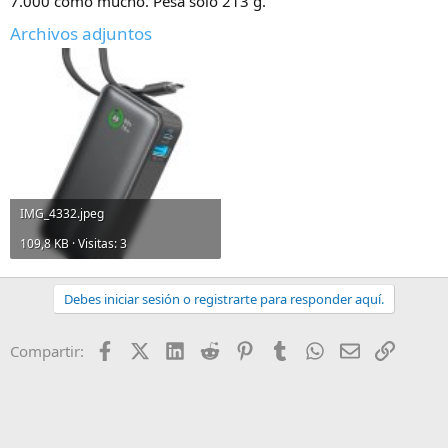
7.000 como mucho. Pesa solo 213 g.
Archivos adjuntos
IMG_4332.jpeg
109,8 KB · Visitas: 3
Debes iniciar sesión o registrarte para responder aquí.
Facebook
X (Twitter)
LinkedIn
Reddit
Pinterest
Tumblr
WhatsApp
Email
Enlace
Compartir: