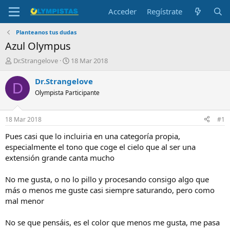
Acceder
Regístrate
Planteanos tus dudas
Azul Olympus
I
F
Dr.Strangelove
18 Mar 2018
n
e
i
c
Dr.Strangelove
D
c
h
Olympista Participante
i
a
a
d
d
e
18 Mar 2018
#1
o
i
r
n
Pues casi que lo incluiria en una categoría propia,
d
i
especialmente el tono que coge el cielo que al ser una
e
c
extensión grande canta mucho
l
i
t
o
No me gusta, o no lo pillo y procesando consigo algo que
e
más o menos me guste casi siempre saturando, pero como
m
a
mal menor
No se que pensáis, es el color que menos me gusta, me pasa