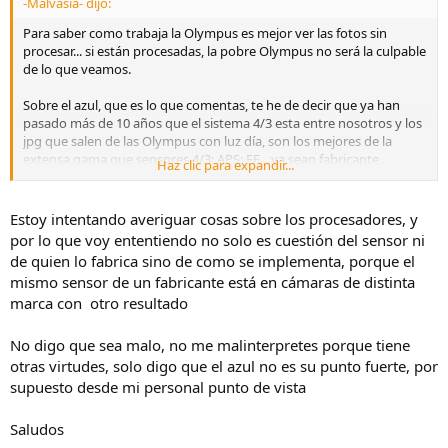
-Malvasía- dijo:
Para saber como trabaja la Olympus es mejor ver las fotos sin
procesar... si están procesadas, la pobre Olympus no será la culpable
de lo que veamos.
Sobre el azul, que es lo que comentas, te he de decir que ya han
pasado más de 10 años que el sistema 4/3 esta entre nosotros y los
jpg que salen de las Olympus con luz día, son los mejores de la
extensa gama que sensores 4/3; APS; FF... ya sean fabricante
Haz clic para expandir...
japones o no... y en eso cierto modo tiene que ver los azules
Olympus.
Estoy intentando averiguar cosas sobre los procesadores, y
Un saludo...!
por lo que voy ententiendo no solo es cuestión del sensor ni
de quien lo fabrica sino de como se implementa, porque el
mismo sensor de un fabricante está en cámaras de distinta
marca con otro resultado
No digo que sea malo, no me malinterpretes porque tiene
otras virtudes, solo digo que el azul no es su punto fuerte, por
supuesto desde mi personal punto de vista
Saludos