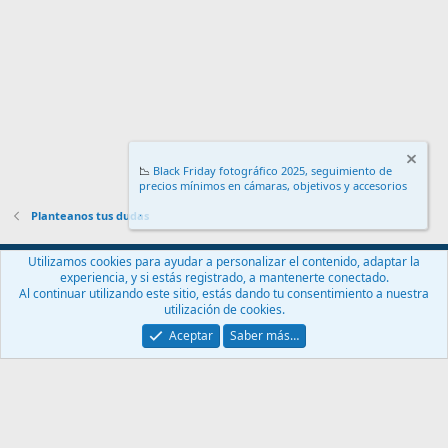
📉
Black Friday fotográfico 2025, seguimiento de
precios mínimos en cámaras, objetivos y accesorios
.
Planteanos tus dudas
Español (ES)
Utilizamos cookies para ayudar a personalizar el contenido, adaptar la
experiencia, y si estás registrado, a mantenerte conectado.
Contáctanos
Términos y reglas
Política de privacidad
Ayuda
Al continuar utilizando este sitio, estás dando tu consentimiento a nuestra
Inicio
R
utilización de cookies.
S
S
Aceptar
Saber más…
®
Community platform by XenForo
© 2010-2024 XenForo Ltd.