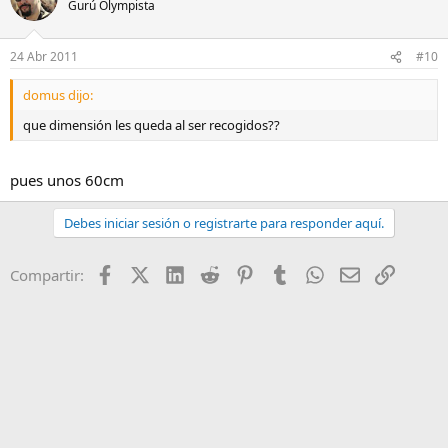
Gurú Olympista
24 Abr 2011
#10
domus dijo:
que dimensión les queda al ser recogidos??
pues unos 60cm
Debes iniciar sesión o registrarte para responder aquí.
Facebook
X (Twitter)
LinkedIn
Reddit
Pinterest
Tumblr
WhatsApp
Email
Enlace
Compartir: