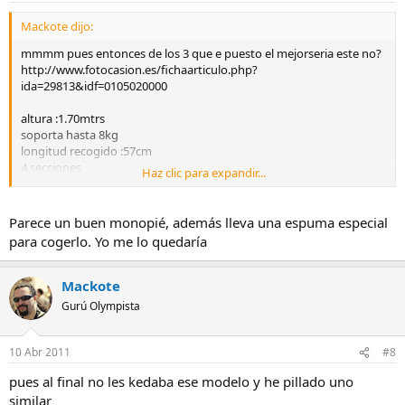
Mackote dijo:
mmmm pues entonces de los 3 que e puesto el mejorseria este no?
http://www.fotocasion.es/fichaarticulo.php?
ida=29813&idf=0105020000
altura :1.70mtrs
soporta hasta 8kg
longitud recogido :57cm
4 secciones
Haz clic para expandir...
peso 730grms
Parece un buen monopié, además lleva una espuma especial
para cogerlo. Yo me lo quedaría
Mackote
Gurú Olympista
10 Abr 2011
#8
pues al final no les kedaba ese modelo y he pillado uno
similar