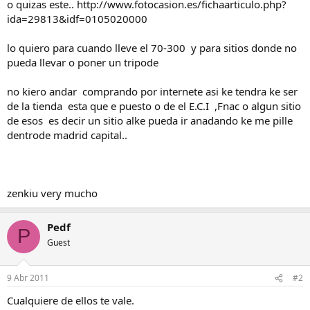
o quizas este.. http://www.fotocasion.es/fichaarticulo.php?
ida=29813&idf=0105020000
lo quiero para cuando lleve el 70-300 y para sitios donde no
pueda llevar o poner un tripode
no kiero andar comprando por internete asi ke tendra ke ser
de la tienda esta que e puesto o de el E.C.I ,Fnac o algun sitio
de esos es decir un sitio alke pueda ir anadando ke me pille
dentrode madrid capital..
zenkiu very mucho
Pedf
P
Guest
9 Abr 2011
#2
Cualquiere de ellos te vale.