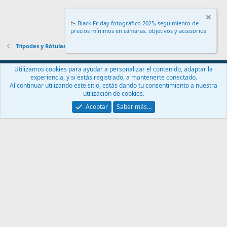
📉
Black Friday fotográfico 2025, seguimiento de
precios mínimos en cámaras, objetivos y accesorios
.
Trípodes y Rótulas
Español (ES)
Utilizamos cookies para ayudar a personalizar el contenido, adaptar la
experiencia, y si estás registrado, a mantenerte conectado.
Contáctanos
Términos y reglas
Política de privacidad
Ayuda
Al continuar utilizando este sitio, estás dando tu consentimiento a nuestra
Inicio
R
utilización de cookies.
S
S
Aceptar
Saber más…
®
Community platform by XenForo
© 2010-2024 XenForo Ltd.