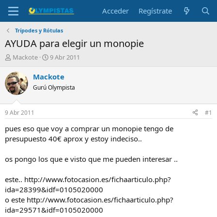
Acceder
Regístrate
Trípodes y Rótulas
AYUDA para elegir un monopie
I
F
Mackote
9 Abr 2011
n
e
i
c
Mackote
c
h
Gurú Olympista
i
a
a
d
d
e
9 Abr 2011
#1
o
i
r
n
pues eso que voy a comprar un monopie tengo de
d
i
presupuesto 40€ aprox y estoy indeciso..
e
c
l
i
os pongo los que e visto que me pueden interesar ..
t
o
e
este.. http://www.fotocasion.es/fichaarticulo.php?
m
a
ida=28399&idf=0105020000
o este http://www.fotocasion.es/fichaarticulo.php?
ida=29571&idf=0105020000