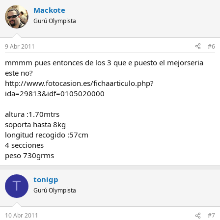
Mackote
Gurú Olympista
9 Abr 2011
#6
mmmm pues entonces de los 3 que e puesto el mejorseria
este no?
http://www.fotocasion.es/fichaarticulo.php?
ida=29813&idf=0105020000
altura :1.70mtrs
soporta hasta 8kg
longitud recogido :57cm
4 secciones
peso 730grms
tonigp
T
Gurú Olympista
10 Abr 2011
#7