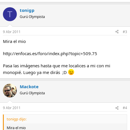
tonigp
T
Gurú Olympista
9 Abr 2011
#3
Mira el mio
http://enfocas.es/foro/index.php?topic=509.75
Pasa las imágenes hasta que me localices a mi con mi
monopié. Luego ya me dirás ;D
Mackote
Gurú Olympista
9 Abr 2011
#4
tonigp dijo:
Mira el mio