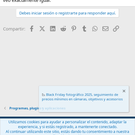
Debes iniciar sesión o registrarte para responder aquí.
Facebook
X (Twitter)
LinkedIn
Reddit
Pinterest
Tumblr
WhatsApp
Email
Enlace
Compartir:
📉
Black Friday fotográfico 2025, seguimiento de
precios mínimos en cámaras, objetivos y accesorios
.
Programas, plugins y aplicaciones
Español (ES)
Utilizamos cookies para ayudar a personalizar el contenido, adaptar la
experiencia, y si estás registrado, a mantenerte conectado.
Contáctanos
Términos y reglas
Política de privacidad
Ayuda
Al continuar utilizando este sitio, estás dando tu consentimiento a nuestra
R