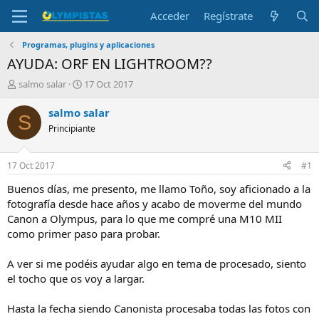
Acceder
Regístrate
Programas, plugins y aplicaciones
AYUDA: ORF EN LIGHTROOM??
I
F
salmo salar
17 Oct 2017
n
e
i
c
salmo salar
S
c
h
Principiante
i
a
a
d
d
e
17 Oct 2017
#1
o
i
r
n
Buenos días, me presento, me llamo Toño, soy aficionado a la
d
i
fotografía desde hace años y acabo de moverme del mundo
e
c
Canon a Olympus, para lo que me compré una M10 MII
l
i
como primer paso para probar.
t
o
e
A ver si me podéis ayudar algo en tema de procesado, siento
m
a
el tocho que os voy a largar.
Hasta la fecha siendo Canonista procesaba todas las fotos con