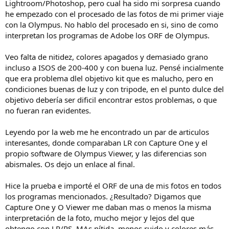
Lightroom/Photoshop, pero cual ha sido mi sorpresa cuando
he empezado con el procesado de las fotos de mi primer viaje
con la Olympus. No hablo del procesado en si, sino de como
interpretan los programas de Adobe los ORF de Olympus.
Veo falta de nitidez, colores apagados y demasiado grano
incluso a ISOS de 200-400 y con buena luz. Pensé incialmente
que era problema dlel objetivo kit que es malucho, pero en
condiciones buenas de luz y con tripode, en el punto dulce del
objetivo debería ser dificil encontrar estos problemas, o que
no fueran ran evidentes.
Leyendo por la web me he encontrado un par de articulos
interesantes, donde comparaban LR con Capture One y el
propio software de Olympus Viewer, y las diferencias son
abismales. Os dejo un enlace al final.
Hice la prueba e importé el ORF de una de mis fotos en todos
los programas mencionados. ¿Resultado? Digamos que
Capture One y O Viewer me daban mas o menos la misma
interpretación de la foto, mucho mejor y lejos del que
obtengo con LR/PS. MAs nítida, menos ruido y colores más