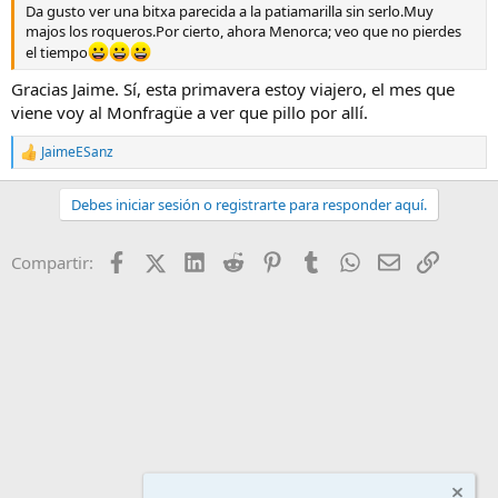
Da gusto ver una bitxa parecida a la patiamarilla sin serlo.Muy
majos los roqueros.Por cierto, ahora Menorca; veo que no pierdes
el tiempo
Gracias Jaime. Sí, esta primavera estoy viajero, el mes que
viene voy al Monfragüe a ver que pillo por allí.
JaimeESanz
R
e
a
Debes iniciar sesión o registrarte para responder aquí.
c
c
i
Facebook
X (Twitter)
LinkedIn
Reddit
Pinterest
Tumblr
WhatsApp
Email
Enlace
Compartir:
o
n
e
s
: