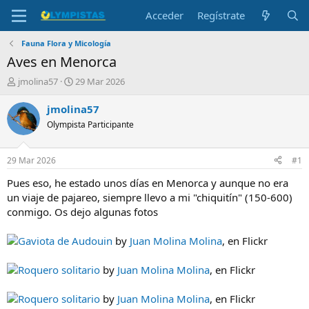
Acceder
Regístrate
Fauna Flora y Micología
Aves en Menorca
I
F
jmolina57
29 Mar 2026
n
e
i
c
jmolina57
c
h
Olympista Participante
i
a
a
d
d
e
29 Mar 2026
#1
o
i
r
n
Pues eso, he estado unos días en Menorca y aunque no era
d
i
un viaje de pajareo, siempre llevo a mi "chiquitín" (150-600)
e
c
conmigo. Os dejo algunas fotos
l
i
t
o
Gaviota de Audouin
by
Juan Molina Molina
, en Flickr
e
m
a
Roquero solitario
by
Juan Molina Molina
, en Flickr
Roquero solitario
by
Juan Molina Molina
, en Flickr