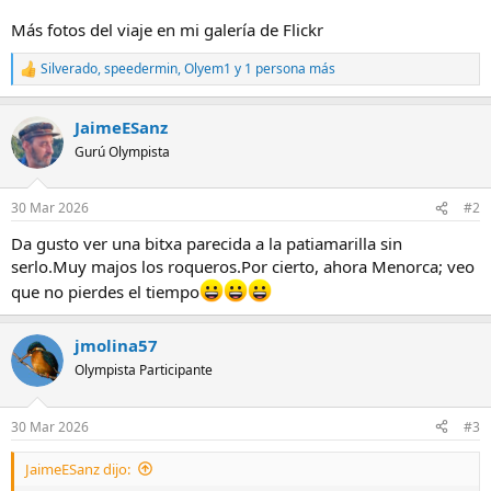
Más fotos del viaje en mi galería de Flickr
Silverado
,
speedermin
,
Olyem1
y 1 persona más
R
e
a
JaimeESanz
c
c
Gurú Olympista
i
o
n
30 Mar 2026
#2
e
s
Da gusto ver una bitxa parecida a la patiamarilla sin
:
serlo.Muy majos los roqueros.Por cierto, ahora Menorca; veo
que no pierdes el tiempo
jmolina57
Olympista Participante
30 Mar 2026
#3
JaimeESanz dijo: