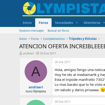
Inicio
Foros
Novedades
Miembros
Nuevos mensajes
Buscar en foros
Inicio
Foros
Complementos
Trípodes y Rótulas
ATENCION OFERTA INCREIBLEEE
I
F
andiseri
28 Ene 2011
n
e
i
c
28 Ene 2011
c
h
A
Hola, amigos.Tengo una notici
i
a
a
d
Hoy he ido al mediamartk y ha
d
e
Esta el tripode manfrotto 730
o
i
Lo mas barato que lo he visto e
andiseri
r
n
Un saludo y daros prisaaaa.
d
i
Gurú Olympista
e
c
l
i
28 Ene 2011
t
o