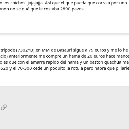
los chichos. jajajajja. Así que el que pueda que corra a por uno. 
non no se qué que le costaba 2890 pavos.
 tripode (7302YB),en MM de Basauri sigue a 79 euros y me lo he
recio) anteriormente me compre un hama de 20 euros hace menos 
no es que con el amarre rapido del hama y un baston quechua m
520 y el 70-300 cede un poquito la rotula pero habra que pillarle
App
mail
Enlace