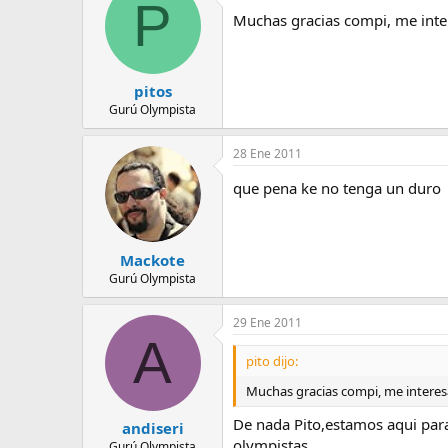
P
e
Muchas gracias compi, me inte
m
a
pitos
Gurú Olympista
28 Ene 2011
que pena ke no tenga un dur
Mackote
Gurú Olympista
29 Ene 2011
A
pito dijo:
Muchas gracias compi, me interes
De nada Pito,estamos aqui para
andiseri
olympistas.
Gurú Olympista