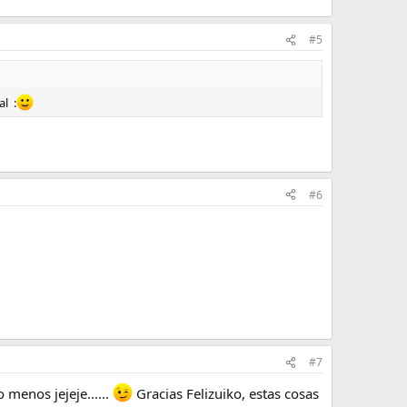
#5
l :
.
#6
#7
menos jejeje......
Gracias Felizuiko, estas cosas