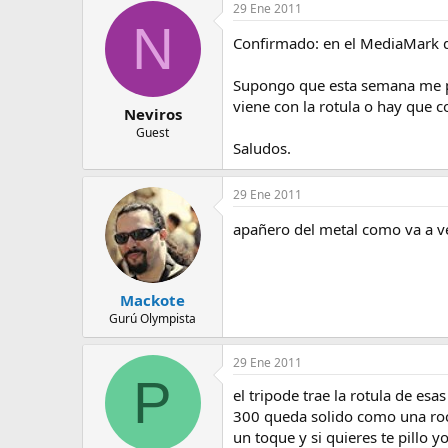
29 Ene 2011
N
Confirmado: en el MediaMark de
Supongo que esta semana me pas
viene con la rotula o hay que 
Neviros
Guest
Saludos.
29 Ene 2011
apañero del metal como va a veni
Mackote
Gurú Olympista
29 Ene 2011
P
el tripode trae la rotula de es
300 queda solido como una roc
un toque y si quieres te pillo y