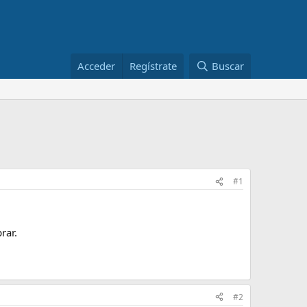
Acceder
Regístrate
Buscar
#1
rar.
#2