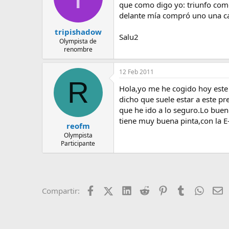
que como digo yo: triunfo como 
delante mía compró uno una ca
tripishadow
Salu2
Olympista de
renombre
12 Feb 2011
R
Hola,yo me he cogido hoy este
dicho que suele estar a este p
que he ido a lo seguro.Lo bue
tiene muy buena pinta,con la E-
reofm
Olympista
Participante
Facebook
X (Twitter)
LinkedIn
Reddit
Pinterest
Tumblr
Whats
E
Compartir: