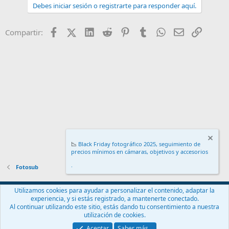
Debes iniciar sesión o registrarte para responder aquí.
Facebook
X (Twitter)
LinkedIn
Reddit
Pinterest
Tumblr
WhatsApp
Email
Enlace
Compartir:
📉
Black Friday fotográfico 2025, seguimiento de
precios mínimos en cámaras, objetivos y accesorios
.
Fotosub
Español (ES)
Utilizamos cookies para ayudar a personalizar el contenido, adaptar la
experiencia, y si estás registrado, a mantenerte conectado.
Contáctanos
Términos y reglas
Política de privacidad
Ayuda
Al continuar utilizando este sitio, estás dando tu consentimiento a nuestra
Inicio
R
utilización de cookies.
S
S
Aceptar
Saber más…