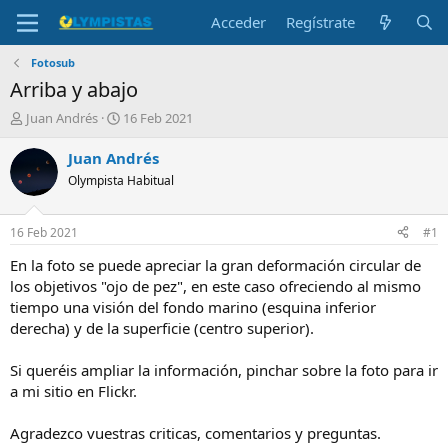
Acceder
Regístrate
Fotosub
Arriba y abajo
I
F
Juan Andrés
16 Feb 2021
n
e
i
c
Juan Andrés
c
h
Olympista Habitual
i
a
a
d
d
e
16 Feb 2021
#1
o
i
r
n
En la foto se puede apreciar la gran deformación circular de
d
i
los objetivos "ojo de pez", en este caso ofreciendo al mismo
e
c
tiempo una visión del fondo marino (esquina inferior
l
i
derecha) y de la superficie (centro superior).
t
o
e
Si queréis ampliar la información, pinchar sobre la foto para ir
m
a
a mi sitio en Flickr.
Agradezco vuestras criticas, comentarios y preguntas.