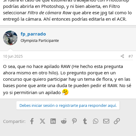
podrías abrirla en Photoshop, y ni bien abierta, en Filtro
seleccionar
Filtro de cámara Raw
que abre ese jpg tal como lo
entregó la cámara. Ahí entonces podrías editarla en el ACR.
fp_parrado
Olympista Participante
10 Jun 2025
#7
O sea, que no hace apilado RAW (He hecho esta pregunta
ahora mismo en otro hilo). Lo pregunto porque en un
concurso que quiero participar hay un tema de flora, y en las
bases pone que ante una duda te pueden pedir el RAW. No sé
yo si permitirian un apilado
Debes iniciar sesión o registrarte para responder aquí.
Facebook
X (Twitter)
LinkedIn
Reddit
Pinterest
Tumblr
WhatsApp
Email
Enlace
Compartir: