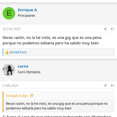
Enrique A
E
Principiante
22 Ene 2025
#5
llevas razón, no la he visto, es una jpg que es una pena
porque no podemos editarla pero ha salido muy bien
JaimeESanz
R
e
a
corto
c
c
Gurú Olympista
i
o
n
5 Feb 2025
#6
e
s
Enrique A dijo:
:
llevas razón, no la he visto, es una jpg que es una pena porque no
podemos editarla pero ha salido muy bien
Si fuera el caso de que estuvieras trabajando con Photoshop