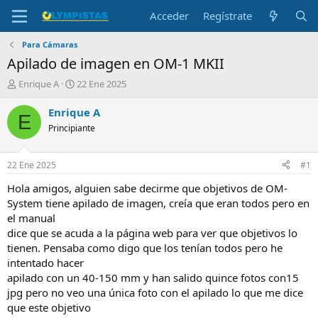
Acceder
Regístrate
Para Cámaras
Apilado de imagen en OM-1 MKII
I
F
Enrique A
22 Ene 2025
n
e
i
c
Enrique A
E
c
h
Principiante
i
a
a
d
d
e
22 Ene 2025
#1
o
i
r
n
Hola amigos, alguien sabe decirme que objetivos de OM-
d
i
System tiene apilado de imagen, creía que eran todos pero en
e
c
el manual
l
i
dice que se acuda a la página web para ver que objetivos lo
t
o
tienen. Pensaba como digo que los tenían todos pero he
e
intentado hacer
m
a
apilado con un 40-150 mm y han salido quince fotos con15
jpg pero no veo una única foto con el apilado lo que me dice
que este objetivo