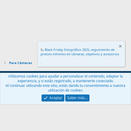
📉
Black Friday fotográfico 2025, seguimiento de
precios mínimos en cámaras, objetivos y accesorios
.
Para Cámaras
Español (ES)
Utilizamos cookies para ayudar a personalizar el contenido, adaptar la
experiencia, y si estás registrado, a mantenerte conectado.
Contáctanos
Términos y reglas
Política de privacidad
Ayuda
Al continuar utilizando este sitio, estás dando tu consentimiento a nuestra
Inicio
R
utilización de cookies.
S
S
Aceptar
Saber más…
®
Community platform by XenForo
© 2010-2024 XenForo Ltd.