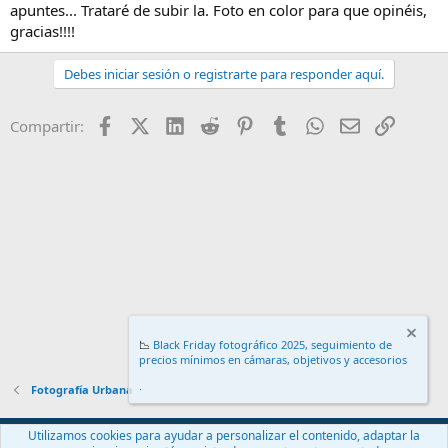
apuntes... Trataré de subir la. Foto en color para que opinéis,
gracias!!!!
Debes iniciar sesión o registrarte para responder aquí.
Facebook
X (Twitter)
LinkedIn
Reddit
Pinterest
Tumblr
WhatsApp
Email
Enlace
Compartir:
📉
Black Friday fotográfico 2025, seguimiento de
precios mínimos en cámaras, objetivos y accesorios
.
Fotografía Urbana
Español (ES)
Utilizamos cookies para ayudar a personalizar el contenido, adaptar la