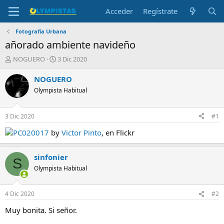
Acceder
Regístrate
Fotografía Urbana
añorado ambiente navideño
I
F
NOGUERO
3 Dic 2020
n
e
i
c
NOGUERO
c
h
Olympista Habitual
i
a
a
d
d
e
3 Dic 2020
#1
o
i
r
n
PC020017
by
Victor Pinto
, en Flickr
d
i
e
c
sinfonier
l
i
S
t
o
Olympista Habitual
e
m
a
4 Dic 2020
#2
Muy bonita. Si señor.