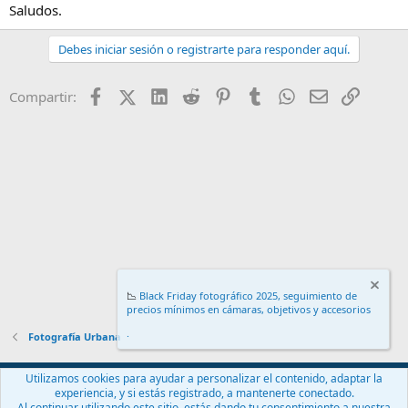
Saludos.
Debes iniciar sesión o registrarte para responder aquí.
Facebook
X (Twitter)
LinkedIn
Reddit
Pinterest
Tumblr
WhatsApp
Email
Enlace
Compartir:
📉
Black Friday fotográfico 2025, seguimiento de
precios mínimos en cámaras, objetivos y accesorios
.
Fotografía Urbana
Español (ES)
Utilizamos cookies para ayudar a personalizar el contenido, adaptar la
experiencia, y si estás registrado, a mantenerte conectado.
Contáctanos
Términos y reglas
Política de privacidad
Ayuda
Al continuar utilizando este sitio, estás dando tu consentimiento a nuestra