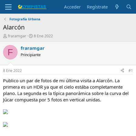
Acceder
Regístrate
Fotografía Urbana
Alarcón
I
F
fraramgar
8 Ene 2022
n
e
i
c
fraramgar
F
c
h
Principiante
i
a
a
d
d
e
8 Ene 2022
#1
o
i
r
n
Publico un par de fotos de mi última visita a Alarcón. La
d
i
primera es un HDR ya que el cielo estába completamente
e
c
plano. La segunda es la típica panorámica sobre la curva del
l
i
Júcar compuesta por 5 fotos en vertical unidas.
t
o
e
m
a