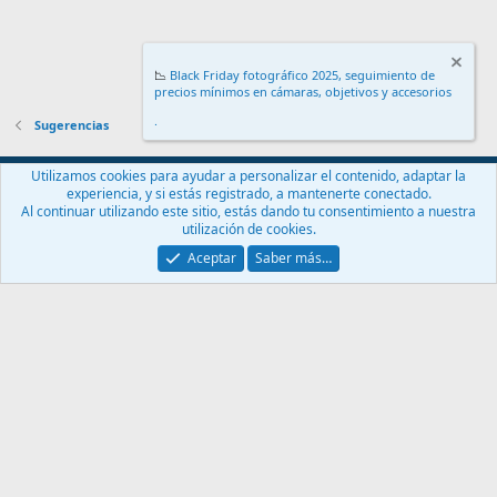
📉
Black Friday fotográfico 2025, seguimiento de
precios mínimos en cámaras, objetivos y accesorios
.
Sugerencias
Español (ES)
Utilizamos cookies para ayudar a personalizar el contenido, adaptar la
experiencia, y si estás registrado, a mantenerte conectado.
Contáctanos
Términos y reglas
Política de privacidad
Ayuda
Al continuar utilizando este sitio, estás dando tu consentimiento a nuestra
Inicio
R
utilización de cookies.
S
S
Aceptar
Saber más…
®
Community platform by XenForo
© 2010-2024 XenForo Ltd.