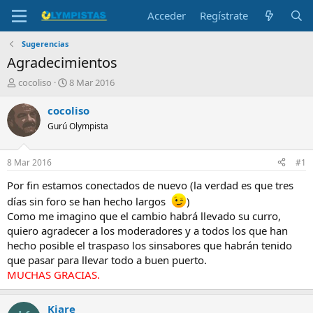
Acceder
Regístrate
Sugerencias
Agradecimientos
I
F
cocoliso
8 Mar 2016
n
e
i
c
cocoliso
c
h
Gurú Olympista
i
a
a
d
d
e
8 Mar 2016
#1
o
i
r
n
Por fin estamos conectados de nuevo (la verdad es que tres
d
i
días sin foro se han hecho largos
)
e
c
Como me imagino que el cambio habrá llevado su curro,
l
i
quiero agradecer a los moderadores y a todos los que han
t
o
hecho posible el traspaso los sinsabores que habrán tenido
e
m
que pasar para llevar todo a buen puerto.
a
MUCHAS GRACIAS.
Kiare