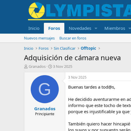
Inicio
Foros
Novedades
Miembros
Nuevos mensajes
Buscar en foros
Inicio
Foros
Sin Clasificar
Offtopic
Adquisición de cámara nueva
I
F
Granados
3 Nov 2025
n
e
i
c
3 Nov 2025
c
h
G
Buenas tardes a tod@s,
i
a
a
d
d
e
He decidido aventurarme en ad
o
i
informo que este tocho de text
Granados
r
n
porque es injustificable ya q
d
i
Principiante
e
c
También quiero hacer hincapié 
l
i
t
o
los suyos y por supuesto serán 