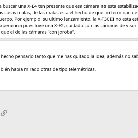
 a buscar una X-E4 ten presente que esa cámara
no
esta estabiliza
sus cosas malas, de las malas esta el hecho de que no terminan de
cuerpo. Por ejemplo, su ultimo lanzamiento, la X-T30III no esta est
xperiencia pues tuve una X-E2, cuidado con las cámaras de visor la
que el de las cámaras "con joroba".
 hecho pensarlo tanto que me has quitado la idea, además no sabí
ién había mirado otras de tipo telemétricas.
App
mail
Enlace