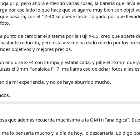
ga grip, pero ahora entiendo varias cosas, la batería que lleva e
rga por ese lado lo que hace que se agarre muy bien con objetivo
ue pasaría, con el 12-40 se puede llevar colgado por que llevar
foto.
a punto de cambiar el sistema por la Fuji X-E5, creo que aparte d
astante reducido, pero esta vez me ha dado miedo por los preci
ndes objetivos y mejores precios.
n año una X-E4 con 26mpx y estabilizada, y pille el 23mm que ya
uizás el 9mm Panaleica f1.7, me llama eso de echar fotos a las estr
enida mi experiencia, y no os haya aburrido mucho.
ados.
iosa que ademas recuerda muchísimo a la OM1n "analógica". Bu
me lo pensaría mucho y, a día de hoy, lo descartaría. Lo digo po