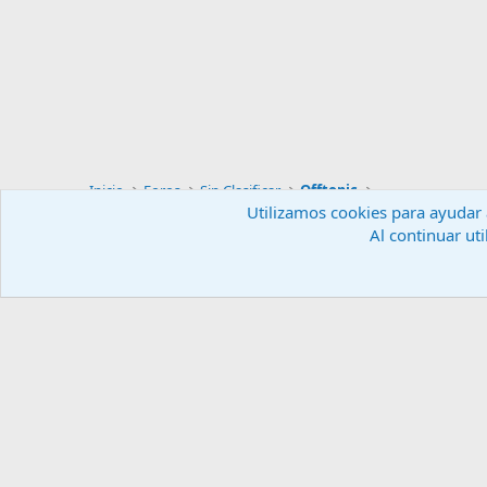
Inicio
Foros
Sin Clasificar
Offtopic
Utilizamos cookies para ayudar a
Al continuar uti
Español (ES)