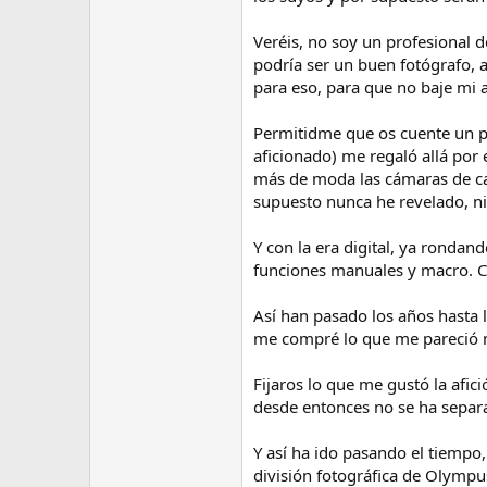
e
m
Veréis, no soy un profesional 
a
podría ser un buen fotógrafo, 
para eso, para que no baje mi 
Permitidme que os cuente un po
aficionado) me regaló allá por
más de moda las cámaras de car
supuesto nunca he revelado, n
Y con la era digital, ya ronda
funciones manuales y macro. C
Así han pasado los años hasta 
me compré lo que me pareció m
Fijaros lo que me gustó la af
desde entonces no se ha separ
Y así ha ido pasando el tiempo,
división fotográfica de Olympu