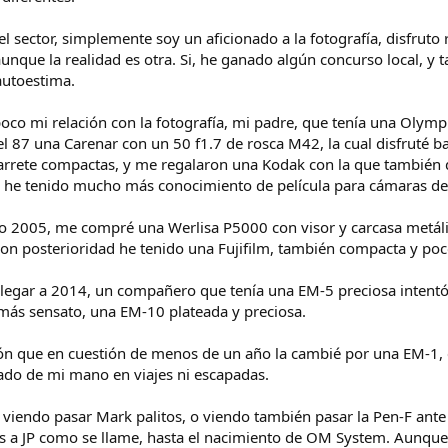
del sector, simplemente soy un aficionado a la fotografía, disfru
aunque la realidad es otra. Si, he ganado algún concurso local, 
autoestima.
co mi relación con la fotografía, mi padre, que tenía una Olym
 el 87 una Carenar con un 50 f1.7 de rosca M42, la cual disfruté 
rete compactas, y me regalaron una Kodak con la que también di
i he tenido mucho más conocimiento de película para cámaras de 
ndo 2005, me compré una Werlisa P5000 con visor y carcasa metál
on posterioridad he tenido una Fujifilm, también compacta y po
llegar a 2014, un compañero que tenía una EM-5 preciosa intent
ás sensato, una EM-10 plateada y preciosa.
ición que en cuestión de menos de un año la cambié por una EM-
ado de mi mano en viajes ni escapadas.
 viendo pasar Mark palitos, o viendo también pasar la Pen-F ante m
s a JP como se llame, hasta el nacimiento de OM System. Aunque s