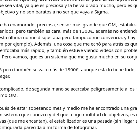
e sea vital, ya que es preciosa y la he valorado mucho, pero es qu
jetivo y no son baratos a no ser que vaya a Sigma.
5 me ha enamorado, preciosa, sensor más grande que OM, estabiliza
ntenidos, pero también es cara, más de 1300€, además no entie
sta última no me disgustaba pero tampoco me convencía, y hay q
m por ejemplo). Además, una cosa que me echó para atrás es que
enfocaba más rápido, y también estuve viendo vídeos con proble
. Pero vamos, que es un sistema que me gusta mucho en su conj
 pero también se va a más de 1800€, aunque esta lo tiene todo, 
agar.
 complicado, de segunda mano se acercaba peligrosamente a los
ltimo OM.
espués de estar sopesando mes y medio me he encontrado una gran 
un sistema que conozco y del que tengo multitud de objetivos, 
ivas (que me encantan), el estabilizador es una pasada (sin llega
nfigurarla parecida a mi forma de fotografiar.