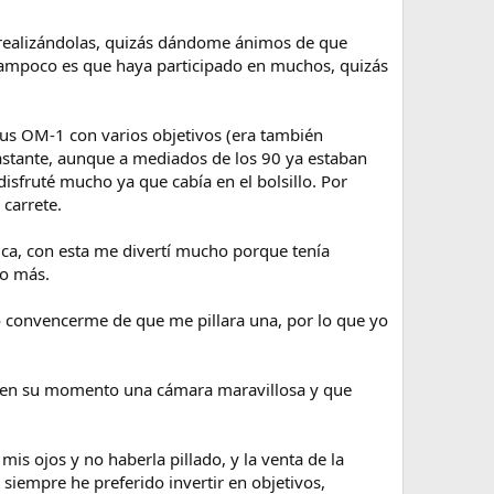
to realizándolas, quizás dándome ánimos de que
y tampoco es que haya participado en muchos, quizás
pus OM-1 con varios objetivos (era también
bastante, aunque a mediados de los 90 ya estaban
sfruté mucho ya que cabía en el bolsillo. Por
carrete.
ica, con esta me divertí mucho porque tenía
co más.
ó convencerme de que me pillara una, por lo que yo
1, en su momento una cámara maravillosa y que
is ojos y no haberla pillado, y la venta de la
iempre he preferido invertir en objetivos,