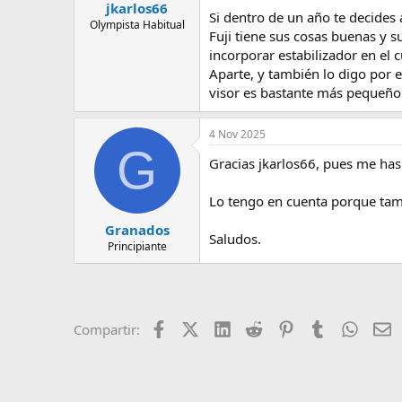
jkarlos66
Si dentro de un año te decides
Olympista Habitual
Fuji tiene sus cosas buenas y 
incorporar estabilizador en el 
Aparte, y también lo digo por e
visor es bastante más pequeño 
4 Nov 2025
G
Gracias jkarlos66, pues me has
Lo tengo en cuenta porque tamb
Granados
Saludos.
Principiante
Facebook
X (Twitter)
LinkedIn
Reddit
Pinterest
Tumblr
Whats
E
Compartir: