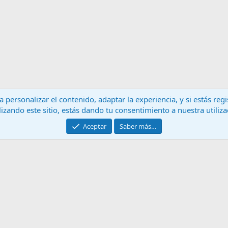
 personalizar el contenido, adaptar la experiencia, y si estás re
lizando este sitio, estás dando tu consentimiento a nuestra utiliz
Contáctanos
T
Aceptar
Saber más…
®
Community platform by XenForo
© 2010-2024 XenForo Ltd.