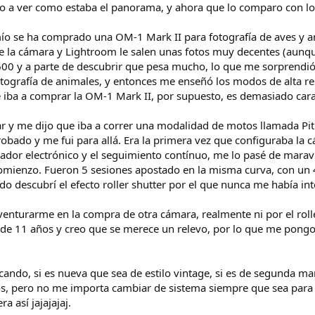
a ver como estaba el panorama, y ahora que lo comparo con lo
ío se ha comprado una OM-1 Mark II para fotografía de aves y an
ntre la cámara y Lightroom le salen unas fotos muy decentes (aun
00 y a parte de descubrir que pesa mucho, lo que me sorprendió e
otografía de animales, y entonces me enseñó los modos de alta res
iba a comprar la OM-1 Mark II, por supuesto, es demasiado cara
ar y me dijo que iba a correr una modalidad de motos llamada Pit
bado y me fui para allá. Era la primera vez que configuraba la cá
ador electrónico y el seguimiento contínuo, me lo pasé de marav
l comienzo. Fueron 5 sesiones apostado en la misma curva, con un
ndo descubrí el efecto roller shutter por el que nunca me había 
venturarme en la compra de otra cámara, realmente ni por el rolle
de 11 años y creo que se merece un relevo, por lo que me pongo
cando, si es nueva que sea de estilo vintage, si es de segunda
s, pero no me importa cambiar de sistema siempre que sea para 
a así jajajajaj.