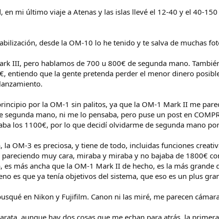
 en mi último viaje a Atenas y las islas llevé el 12-40 y el 40-150
abilización, desde la OM-10 lo he tenido y te salva de muchas fo
Mark III, pero hablamos de 700 u 800€ de segunda mano. También
€, entiendo que la gente pretenda perder el menor dinero posibl
 lanzamiento.
incipio por la OM-1 sin palitos, ya que la OM-1 Mark II me parece
de segunda mano, ni me lo pensaba, pero puse un post en COMPR
ba los 1100€, por lo que decidí olvidarme de segunda mano po
 OM-3 es preciosa, y tiene de todo, incluidas funciones creati
 pareciendo muy cara, miraba y miraba y no bajaba de 1800€ co
, es más ancha que la OM-1 Mark II de hecho, es la más grande d
eno es que ya tenía objetivos del sistema, que eso es un plus gra
usqué en Nikon y Fujifilm. Canon ni las miré, me parecen cámara
 barata, aunque hay dos cosas que me echan para atrás, la primera