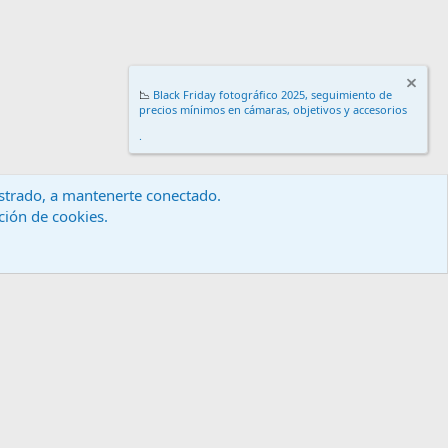
📉
Black Friday fotográfico 2025, seguimiento de
precios mínimos en cámaras, objetivos y accesorios
.
gistrado, a mantenerte conectado.
ación de cookies.
érminos y reglas
Política de privacidad
Ayuda
Inicio
R
S
S